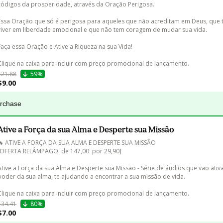
códigos da prosperidade, através da Oração Perigosa. 

Essa Oração que só é perigosa para aqueles que não acreditam em Deus, que
viver em liberdade emocional e que não tem coragem de mudar sua vida.

Faça essa Oração e Ative a Riqueza na sua Vida!

$21.88
59%
$9.00
urchase
Ative a Força da sua Alma e Desperte sua Missão
🔥 ATIVE A FORÇA DA SUA ALMA E DESPERTE SUA MISSÃO

[OFERTA RELÂMPAGO: de 147,00  por 29,90] 

Ative a Força da sua Alma e Desperte sua Missão - Série de áudios que vão ativ
poder da sua alma, te ajudando a encontrar a sua missão de vida.

$34.41
80%
$7.00