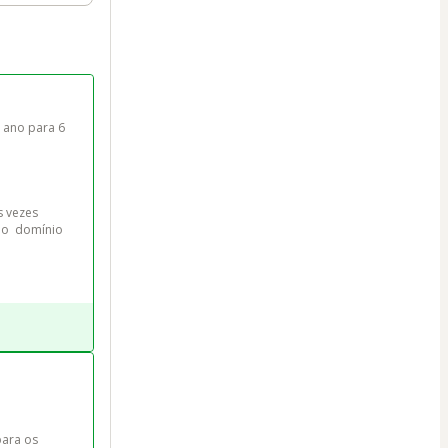
 ano para 6 
s vezes 
do  domínio 
ara os 