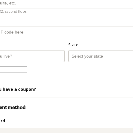
B2, second floor.
State
u have a coupon?
ment method
ard