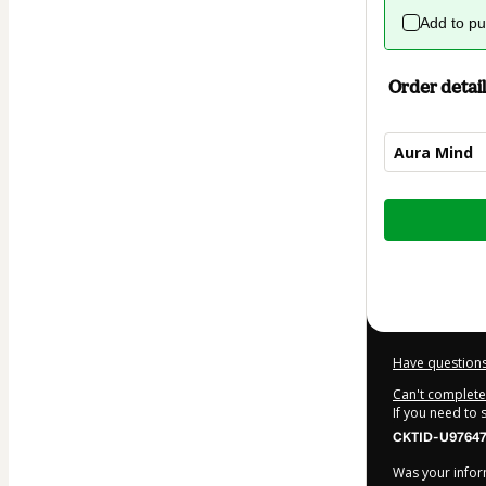
Add to p
Order detail
Aura Mind
Total
of
$9.00
Have questions
Can't complete 
If you need to
CKTID-U97647
Was your inform