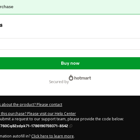
urchase
s
Buy now
secured by
 about the product? Please contact
this purchase? Please visit our Help Center
 submit a request to our support team, please provide the code below:
760Cq82zdpk71-1786190759371-8542
ation autofill in?
Click here to learn more
.