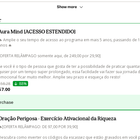
Show more
r
Aura Mind [ACESSO ESTENDIDO]
🔥 Amplie o seu tempo de acesso ao programa em mais 5 anos, passando de 1
anos 🔥

[OFERTA RELÂMPAGO somente aqui, de 249,00 por 29,90] 

Se você é o tipo de pessoa que gosta de ter a possibilidade de praticar quanta
quiser por um tempo super prolongado, essa facilidade vai fazer sua jornada 
$58.28
88%
$7.00
urchase
Oração Perigosa - Exercício Ativacional da Riqueza
🔥[OFERTA RELÂMPAGO: DE 97,00 POR 39,90]

Descubra como inverter os códigos da escassez que estão gravados em você p