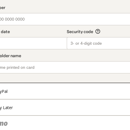
t_data.section_title_v2
yPal
y Later