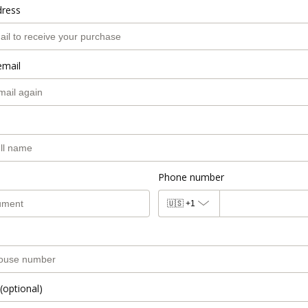
dress
email
Phone number
🇺🇸
+1
(optional)