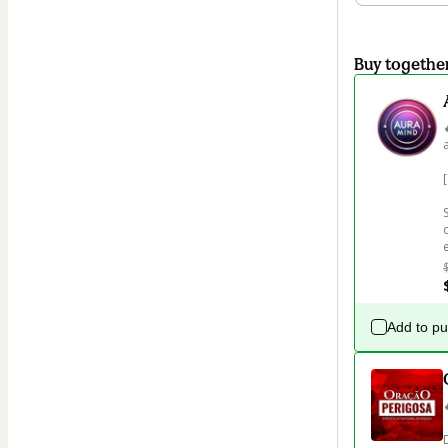
Buy togethe
Add to p