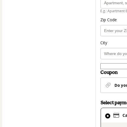
E.g.: Apartment 
Zip Code
City
Coupon
Do yo
Select pay
Card
C
selected
as