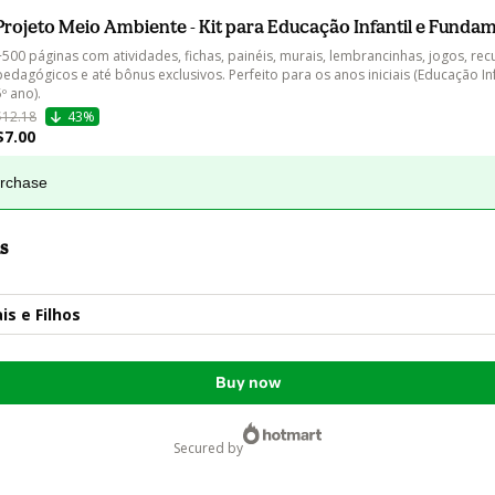
Projeto Meio Ambiente - Kit para Educação Infantil e Fundam
+500 páginas com atividades, fichas, painéis, murais, lembrancinhas, jogos, rec
pedagógicos e até bônus exclusivos. Perfeito para os anos iniciais (Educação Infa
5º ano).
$12.18
43%
$7.00
urchase
s
is e Filhos
Buy now
secured by