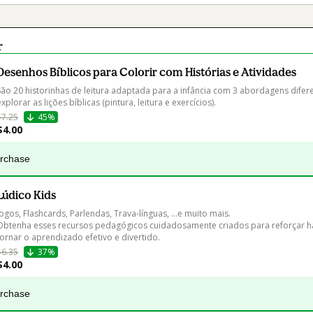
r
Desenhos Bíblicos para Colorir com Histórias e Atividades
São 20 historinhas de leitura adaptada para a infância com 3 abordagens difer
explorar as lições bíblicas (pintura, leitura e exercícios).
$7.25
45%
$4.00
urchase
Lúdico Kids
Jogos, Flashcards, Parlendas, Trava-línguas, …e muito mais.

Obtenha esses recursos pedagógicos cuidadosamente criados para reforçar ha
tornar o aprendizado efetivo e divertido.
$6.35
37%
$4.00
urchase