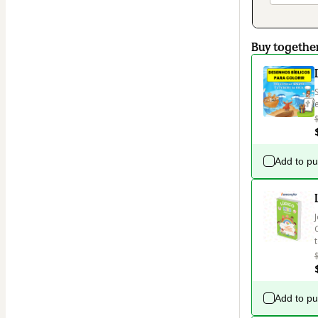
Buy togethe
Add to p
Add to p