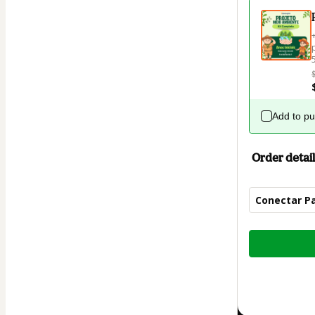
Add to p
Order detail
Conectar Pa
Total
of
$4.00