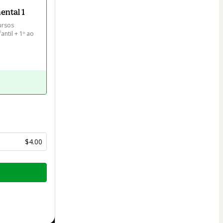
ental 1
ursos 
ntil + 1º ao 
$4.00