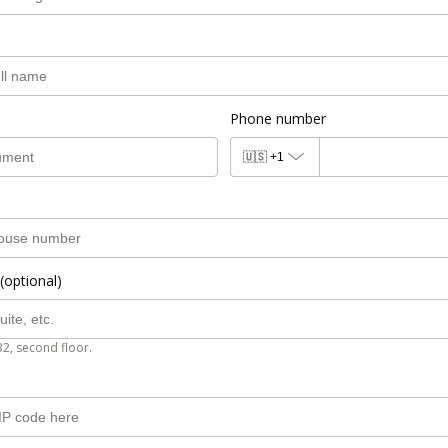
Phone number
🇺🇸
+1
(optional)
B2, second floor.