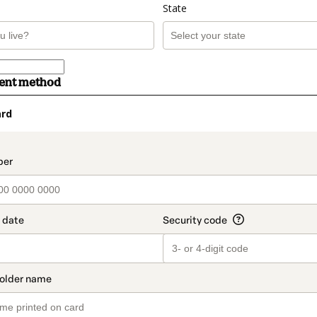
State
ment method
ard
t_data.section_title_v2