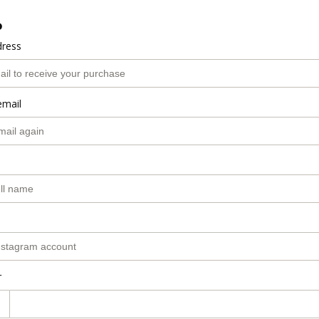
o
dress
email
r