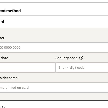
ment method
ard
t_data.section_title_v2
yPal