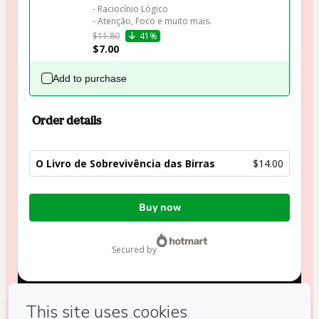
- Raciocínio Lógico

- Atenção, Foco e muito mais.
$11.80
41%
$7.00
Add to purchase
Order details
O Livro de Sobrevivência das Birras
$14.00
Total
Buy now
of
$14.00
secured by
Have questions about the product? Please contact