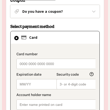
Coupon
Do you have a coupon?
Select payment method
Card
Card
selected
as
payment
payment_data.section_title_v2
method