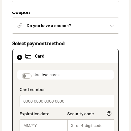
Coupon
Do you have a coupon?
Select payment method
Card
Card
selected
as
payment
method
payment_data.section_title_v2
Use two cards