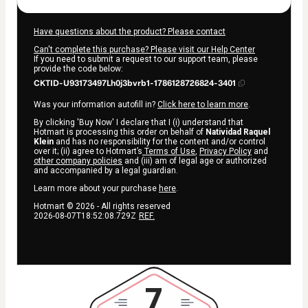
Have questions about the product? Please contact
Can't complete this purchase? Please visit our Help Center
If you need to submit a request to our support team, please
provide the code below:
CKTID-U93173497Lh0j3bvrb1-1786128726824-3401
Was your information autofill in?
Click here to learn more
.
By clicking 'Buy Now' I declare that I (i) understand that
Hotmart is processing this order on behalf of
Natividad Raquel
Klein
and has no responsibility for the content and/or control
over it; (ii) agree to Hotmart’s
Terms of Use
,
Privacy Policy
and
other company policies
and (iii) am of legal age or authorized
and accompanied by a legal guardian.
Learn more about your purchase
here
.
Hotmart ©
2026
- All rights reserved
2026-08-07T18:52:08.729Z
REF.
7