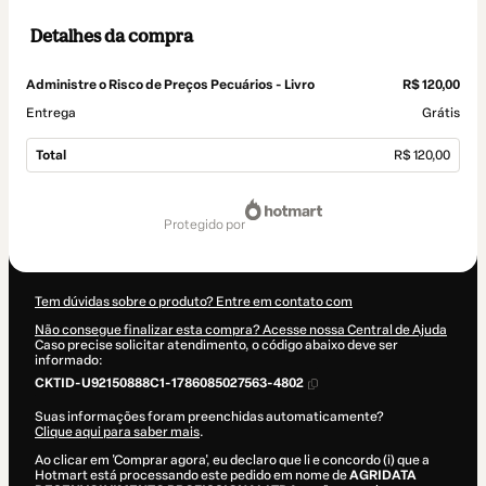
Detalhes da compra
Administre o Risco de Preços Pecuários - Livro
R$ 120,00
Entrega
Grátis
Total
R$ 120,00
Total
de
protegido por
R$ 120,00
Tem dúvidas sobre o produto? Entre em contato com
Não consegue finalizar esta compra? Acesse nossa Central de Ajuda
Caso precise solicitar atendimento, o código abaixo deve ser
informado:
CKTID-U92150888C1-1786085027563-4802
Suas informações foram preenchidas automaticamente?
Clique aqui para saber mais
.
Ao clicar em 'Comprar agora', eu declaro que li e concordo (i) que a
Hotmart está processando este pedido em nome de
AGRIDATA