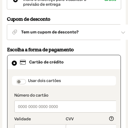
entrega
previsão de entrega
Cupom de desconto
Tem um cupom de desconto?
Escolha a forma de pagamento
Cartão
Cartão de crédito
de
crédito
selecionado
como
payment_data.section_title_v2
Usar dois cartões
método
de
pagamento