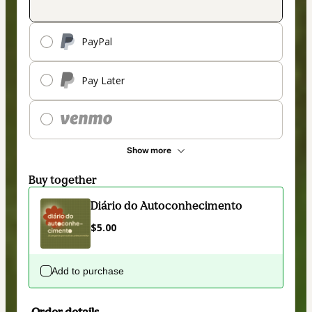
PayPal
Pay Later
Show more
Buy together
Diário do Autoconhecimento
$5.00
Add to purchase
Order details