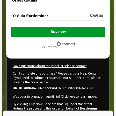
O Guia flordeminer
$205.00
Total
Buy now
of
$205.00
secured by
Have questions about the product? Please contact
Can't complete this purchase? Please visit our Help Center
If you need to submit a request to our support team, please
provide the code below:
CKTID-U88414780Nqz72zyio1-1786102372414-5762
Was your information autofill in?
Click here to learn more
.
By clicking 'Buy Now' I declare that I (i) understand that
Hotmart is processing this order on behalf of
flordemim
and has no responsibility for the content and/or control over