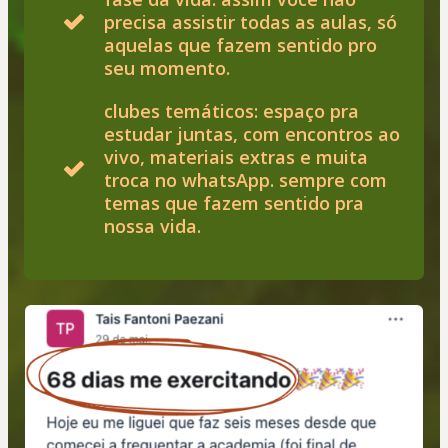
precisa assistir todas as aulas, só
aquelas que fazem sentido pro
seu momento.
clubes temáticos: espaço pra
estudar juntas, com encontros ao
vivo, materiais extras e muita
troca no whatsApp. sempre com
temas que fazem sentido pra
nossa vida.