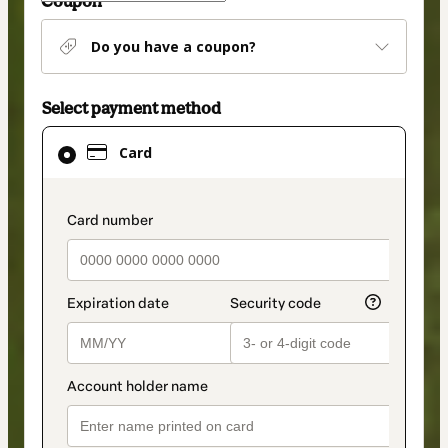
Coupon
Do you have a coupon?
Select payment method
Card
Card
selected
as
payment
payment_data.section_title_v2
method