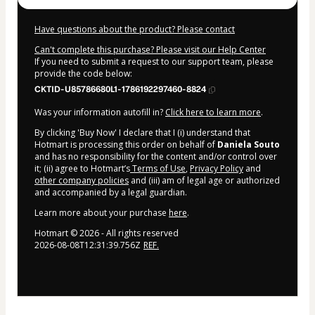
Have questions about the product? Please contact
Can't complete this purchase? Please visit our Help Center
If you need to submit a request to our support team, please
provide the code below:
CKTID-U85786680L1-1786192297460-8824
Was your information autofill in?
Click here to learn more
.
By clicking 'Buy Now' I declare that I (i) understand that
Hotmart is processing this order on behalf of
Daniela Souto
and has no responsibility for the content and/or control over
it; (ii) agree to Hotmart’s
Terms of Use
,
Privacy Policy
and
other company policies
and (iii) am of legal age or authorized
and accompanied by a legal guardian.
Learn more about your purchase
here
.
Hotmart ©
2026
- All rights reserved
2026-08-08T12:31:39.756Z
REF.