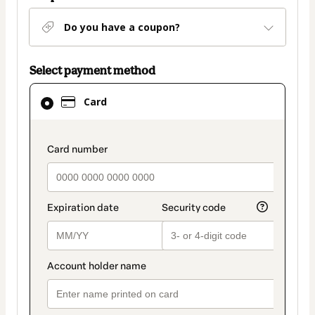
Do you have a coupon?
Select payment method
Card
Card
selected
as
payment
payment_data.section_title_v2
method