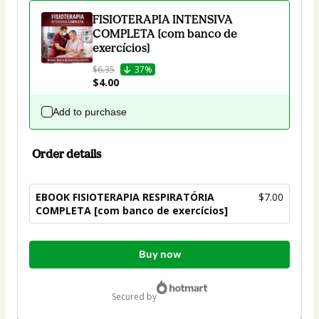
FISIOTERAPIA INTENSIVA
COMPLETA [com banco de
exercícios]
$6.35
37%
$4.00
Add to purchase
Order details
EBOOK FISIOTERAPIA RESPIRATÓRIA
$7.00
COMPLETA [com banco de exercícios]
Total
Buy now
of
$7.00
secured by