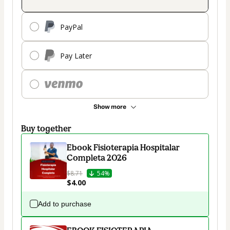
PayPal
Pay Later
Show more
Buy together
Ebook Fisioterapia Hospitalar
Completa 2026
$8.71
54%
$4.00
Add to purchase