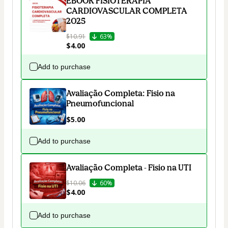
EBOOK FISIOTERAPIA
CARDIOVASCULAR COMPLETA
2025
$10.91
63%
$4.00
Add to purchase
Avaliação Completa: Fisio na
Pneumofuncional
$5.00
Add to purchase
Avaliação Completa - Fisio na UTI
$10.06
60%
$4.00
Add to purchase