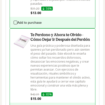
pasadas.
$31.20
58%
$13.00
Add to purchase
Te Perdono y Ahora te Olvido -
Cómo Dejar Ir Después del Perdón
Una guía práctica y poderosa diseñada para 
quienes ya han perdonado pero aún sienten 
el peso del pasado. Este ebook te enseña 
cómo soltar los recuerdos dolorosos, 
desasociar las emociones negativas, y crear 
nuevas experiencias positivas que te 
permitan avanzar. Con ejercicios de 
visualización, rituales simbólicos y 
herramientas para mantener el olvido activo, 
esta guía te ayudará a cerrar ese capítulo 
emocional y construir una vida más plena y 
libre.
$42.31
65%
$15.00