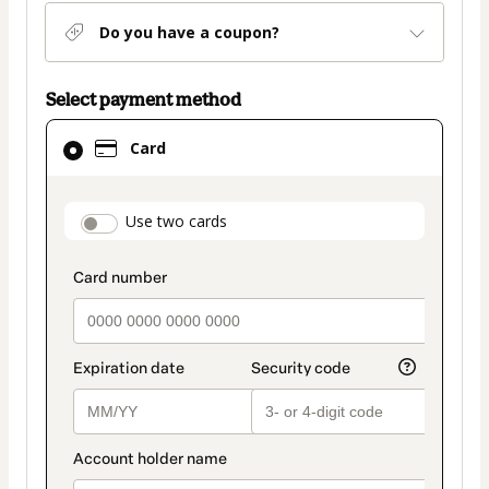
Do you have a coupon?
Select payment method
Card
Card
selected
as
payment
payment_data.section_title_v2
Use two cards
method