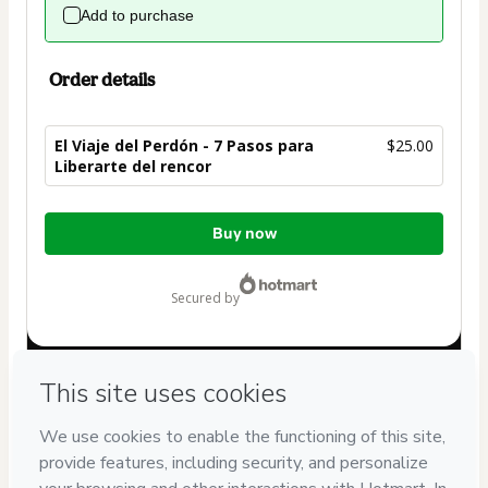
Add to purchase
Order details
El Viaje del Perdón - 7 Pasos para
$25.00
Liberarte del rencor
Total
Buy now
of
$25.00
secured by
Have questions about the product? Please contact
Can't complete this purchase? Please visit our Help Center
If you need to submit a request to our support team, please
provide the code below:
CKTID-U84553822Ewo6ym4no1-1786048135530-7939