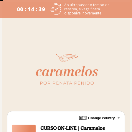
Ao ultrapassar o tempo de
00 : 14 : 39
reserva, a vaga ficará
disponível novamente.
🇺🇸
Change country
CURSO ON-LINE | Caramelos