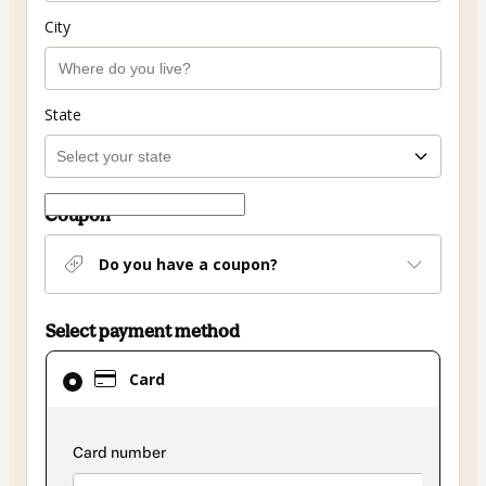
City
State
Coupon
Do you have a coupon?
Select payment method
Card
Card
selected
as
payment
payment_data.section_title_v2
method