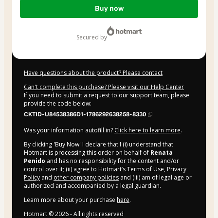
Total
Buy now
of
$287.00
secured by
Have questions about the product? Please contact
Can't complete this purchase? Please visit our Help Center
If you need to submit a request to our support team, please
provide the code below:
CKTID-U84538386D1-1786292638258-8330
Was your information autofill in?
Click here to learn more
.
By clicking 'Buy Now' I declare that I (i) understand that
Hotmart is processing this order on behalf of
Renata
Penido
and has no responsibility for the content and/or
control over it; (ii) agree to Hotmart’s
Terms of Use
,
Privacy
Policy
and
other company policies
and (iii) am of legal age or
authorized and accompanied by a legal guardian.
Learn more about your purchase
here
.
Hotmart ©
2026
- All rights reserved