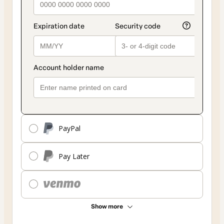
PayPal
Pay Later
Show more