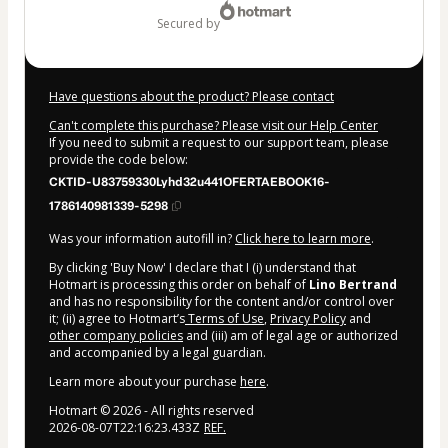
secured by
Have questions about the product? Please contact
Can't complete this purchase? Please visit our Help Center
If you need to submit a request to our support team, please
provide the code below:
CKTID-U83759330Lyhd32u441OFERTAEBOOK16-
1786140981339-5298
Was your information autofill in?
Click here to learn more
.
By clicking 'Buy Now' I declare that I (i) understand that
Hotmart is processing this order on behalf of
Lino Bertrand
and has no responsibility for the content and/or control over
it; (ii) agree to Hotmart’s
Terms of Use
,
Privacy Policy
and
other company policies
and (iii) am of legal age or authorized
and accompanied by a legal guardian.
Learn more about your purchase
here
.
Hotmart ©
2026
- All rights reserved
2026-08-07T22:16:23.433Z
REF.