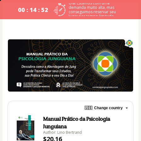
Olá! Estamos com uma
demanda muito alta, mas
00 : 14 : 51
conseguimos reservar seu
lugar por tempo limitado.
🇺🇸
Change country
Manual Prático da Psicologia
Junguiana
Author: Lino Bertrand
$20.16