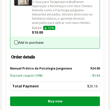
O Guia para Terapeutas trabalharem 
Superação e Recomeços com Seus Clientes.

Entenda como a Psicologia Junguiana 
interpreta amizades, vínculos amorosos ou 
familiares tóxicos, e aprenda técnicas 
avançadas para aplicar com seus clientes.
$20.64
52%
$10.00
Add to purchase
Order details
Manual Prático da Psicologia Junguiana
$24.00
Discount coupon
(16%)
- $3.84
Total Payment
$20.16
Total
Buy now
of
$20.16