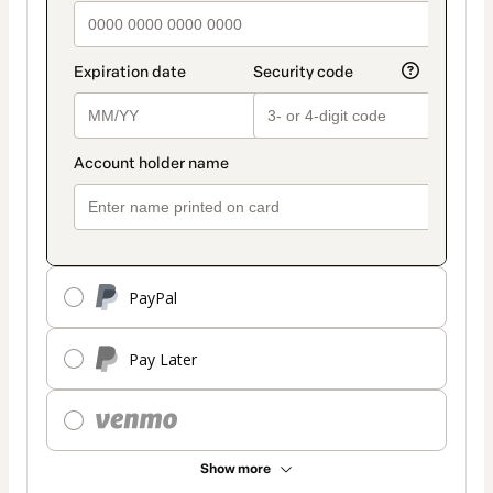
PayPal
Pay Later
Show more