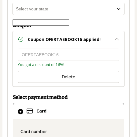
Coupon
Coupon
OFERTAEBOOK16
applied!
You got a discount of 16%!
Delete
Select payment method
Card
Card
selected
as
payment
payment_data.section_title_v2
method