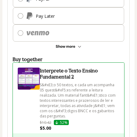
Pay Later
Show more
Buy together
Interprete o Texto Ensino
Fundamental 2
S&#xE3;o 50 textos, e cada um acompanha 
05 quest&#xF5;es referente a leitura 
realizada. Um material fant&#xE1;stico com 
textos interessantes e prazerosos de ler e 
interpretar, todas as atividade j&#xE1; vem 
com os c&#xF3;digos BNCC e os gabaritos 
das perguntas.
$10.42
52%
$5.00