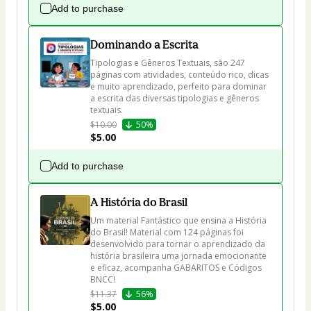
Add to purchase
Dominando a Escrita
Tipologias e Gêneros Textuais, são 247 
páginas com atividades, conteúdo rico, dicas 
e muito aprendizado, perfeito para dominar 
a escrita das diversas tipologias e gêneros 
textuais.
$10.00
50%
$5.00
Add to purchase
A História do Brasil
Um material Fantástico que ensina a História 
do Brasil! Material com 124 páginas foi 
desenvolvido para tornar o aprendizado da 
história brasileira uma jornada emocionante 
e eficaz, acompanha GABARITOS e Códigos 
BNCC!
$11.37
56%
$5.00