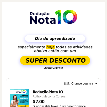
🇺🇸
Change country
Redação Nota 10
Author: Meconta Cursos
$7.00
(+ applicable taxes.
Click here
for more