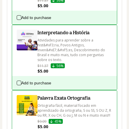
$11.37
56%
$5.00
Add to purchase
Interpretando a História
Atividades para aprender sobre a 
hist&#xF3;ria, Povos Antigos, 
Inven&#xE7;&#xF5;es, Descobrimento do 
Brasil e muito mais, tudo com perguntas 
$11.37
56%
$5.00
Add to purchase
Palavra Exata Ortografia
Ortografia fácil, material focado em 
aprendizado da ortografia, S ou SS, S OU Z, R 
ou RR, X ou CH, G ou J, M ou N e muito mais!!!
$9.09
45%
$5.00