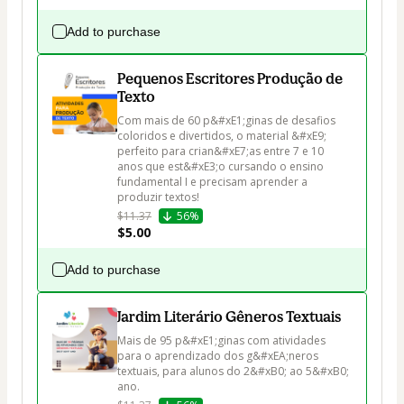
Add to purchase
Pequenos Escritores Produção de
Texto
Com mais de 60 p&#xE1;ginas de desafios 
coloridos e divertidos, o material &#xE9; 
perfeito para crian&#xE7;as entre 7 e 10 
anos que est&#xE3;o cursando o ensino 
fundamental I e precisam aprender a 
produzir textos!
$11.37
56%
$5.00
Add to purchase
Jardim Literário Gêneros Textuais
Mais de 95 p&#xE1;ginas com atividades 
para o aprendizado dos g&#xEA;neros 
textuais, para alunos do 2&#xB0; ao 5&#xB0; 
ano.