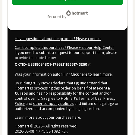
of
$7.00
secured by
Have questions about the product? Please contact
Can't complete this purchase? Please visit our Help Center
If you need to submit a request to our support team, please
provide the code below:
CKTID-U83190848Q1-1786211155517-3250
Was your information autofill in?
Click here to learn more
.
By clicking 'Buy Now' I declare that I (i) understand that
Hotmart is processing this order on behalf of
Meconta
Cursos
and has no responsibility for the content and/or
control over it; (ii) agree to Hotmart’s
Terms of Use
,
Privacy
Policy
and
other company policies
and (iii) am of legal age or
authorized and accompanied by a legal guardian.
Learn more about your purchase
here
.
Hotmart ©
2026
- All rights reserved
2026-08-08T17:45:58.109Z
REF.