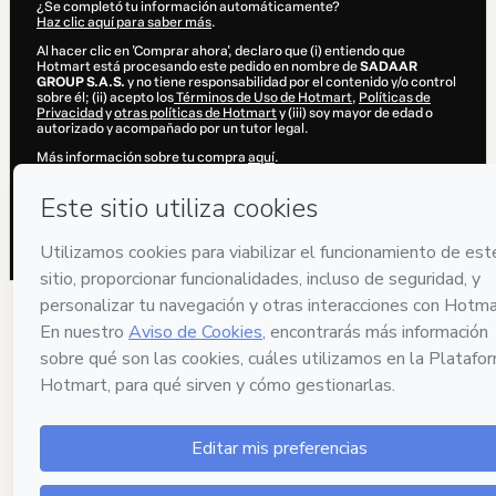
¿Se completó tu información automáticamente?
Haz clic aquí para saber más
.
Al hacer clic en 'Comprar ahora', declaro que (i) entiendo que
Hotmart está procesando este pedido en nombre de
SADAAR
GROUP S.A.S.
y no tiene responsabilidad por el contenido y/o control
sobre él; (ii) acepto los
Términos de Uso de Hotmart
,
Políticas de
Privacidad
y
otras políticas de Hotmart
y (iii) soy mayor de edad o
autorizado y acompañado por un tutor legal.
Más información sobre tu compra
aquí
.
Hotmart ©
2026
- Todos los derechos reservados
2026-08-06T20:32:42.466Z
REF.
55 personas compraron este producto en las 