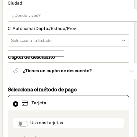
Ciudad
C. Autónoma/Depto./Estado/Prov.
Cupón de descuento
¿Tienes un cupón de descuento?
Selecciona el método de pago
El
Tarjeta
método
de
pago
seleccionado
payment_data.section_title_v2
Usa dos tarjetas
es
Tarjeta