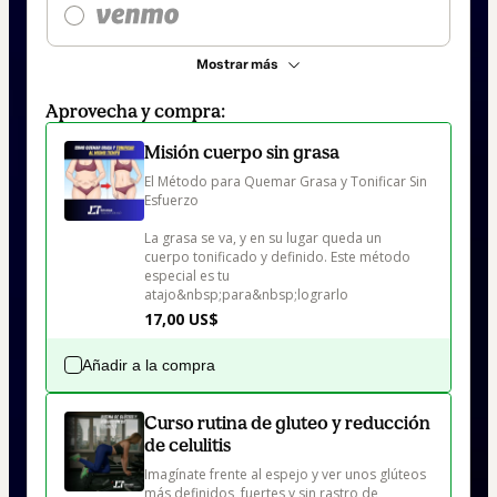
Mostrar más
Aprovecha y compra:
Misión cuerpo sin grasa
El Método para Quemar Grasa y Tonificar Sin 
Esfuerzo 

La grasa se va, y en su lugar queda un 
cuerpo tonificado y definido. Este método 
especial es tu 
atajo&nbsp;para&nbsp;lograrlo
17,00 US$
Añadir a la compra
Curso rutina de gluteo y reducción
de celulitis
Imagínate frente al espejo y ver unos glúteos 
más definidos, fuertes y sin rastro de 