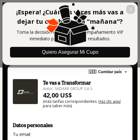
¡Espera! ¿Cuántas veces más vas a
dejar tu cambio para “mañana”?
Toma la decisión HOY y recibe acompañamiento VIP
inmediato para asegurar tus resultados.
Quiero Asegurar Mi Cupo
🇺🇸
Cambiar país
Te vas a Transformar
Autor: SADAAR GROUP S.A.S.
42,00 US$
(más tarifas correspondientes.
Haz clic aquí
para saber más)
Datos personales
Tu email