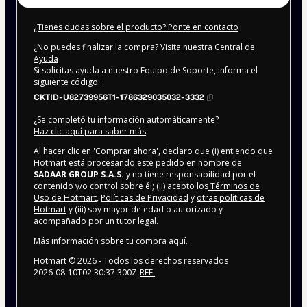
¿Tienes dudas sobre el producto? Ponte en contacto
¿No puedes finalizar la compra? Visita nuestra Central de
Ayuda
Si solicitas ayuda a nuestro Equipo de Soporte, informa el
siguiente código:
CKTID-U82739956T1-1786329035032-3332
¿Se completó tu información automáticamente?
Haz clic aquí para saber más
.
Al hacer clic en 'Comprar ahora', declaro que (i) entiendo que
Hotmart está procesando este pedido en nombre de
SADAAR GROUP S.A.S.
y no tiene responsabilidad por el
contenido y/o control sobre él; (ii) acepto los
Términos de
Uso de Hotmart
,
Políticas de Privacidad
y
otras políticas de
Hotmart
y (iii) soy mayor de edad o autorizado y
acompañado por un tutor legal.
Más información sobre tu compra
aquí
.
Hotmart ©
2026
- Todos los derechos reservados
2026-08-10T02:30:37.300Z
REF.