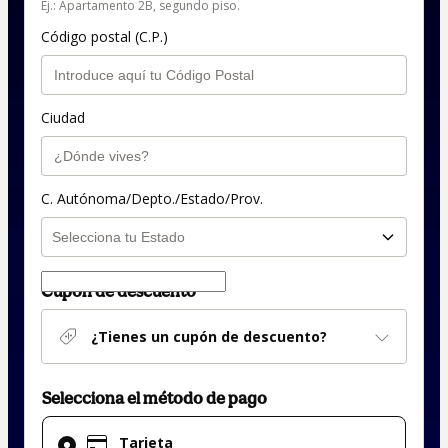
Ej.: Apartamento 2B, segundo piso.
Código postal (C.P.)
Ciudad
C. Autónoma/Depto./Estado/Prov.
Cupón de descuento
¿Tienes un cupón de descuento?
Selecciona el método de pago
El
Tarjeta