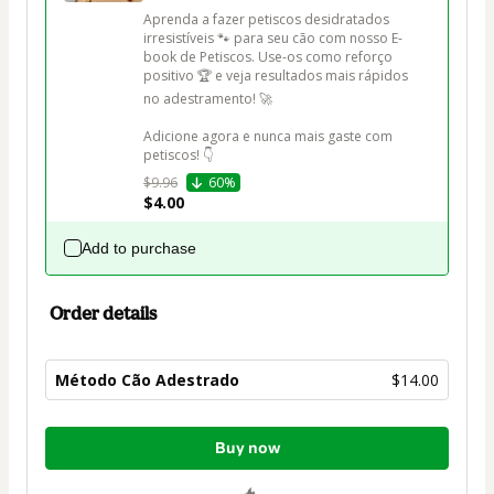
Aprenda a fazer petiscos desidratados 
irresistíveis 🐾 para seu cão com nosso E-
book de Petiscos. Use-os como reforço 
positivo 🏆 e veja resultados mais rápidos 
no adestramento! 🚀

Adicione agora e nunca mais gaste com 
petiscos! 👇
$9.96
60%
$4.00
Add to purchase
Order details
Método Cão Adestrado
$14.00
Total
Buy now
of
$14.00