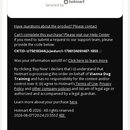
secured by
Have questions about the product? Please contact
Can't complete this purchase? Please visit our Help Center
If you need to submit a request to our support team, please
provide the code below:
CKTID-U79218344Ljvjwdurc1-1786134261487-1855
Was your information autofill in?
Click here to learn more
.
By clicking 'Buy Now' I declare that I (i) understand that
Hotmart is processing this order on behalf of
Vianna Dog
Training
and has no responsibility for the content and/or
control over it; (ii) agree to Hotmart’s
Terms of Use
,
Privacy
Policy
and
other company policies
and (iii) am of legal age or
authorized and accompanied by a legal guardian.
Learn more about your purchase
here
.
Hotmart ©
2026
- All rights reserved
2026-08-07T20:24:23.555Z
REF.