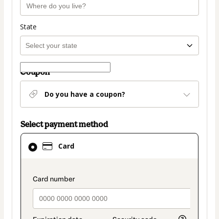
State
Coupon
Do you have a coupon?
Select payment method
Card
Card
selected
as
payment
payment_data.section_title_v2
method