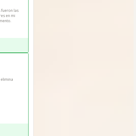
 fueron las 
res en mi 
amento.
 elimina 