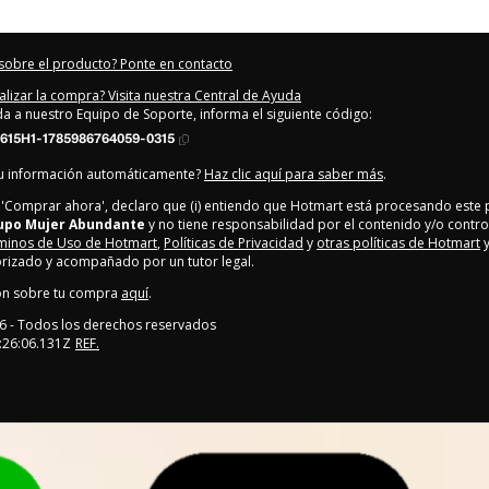
sobre el producto? Ponte en contacto
alizar la compra? Visita nuestra Central de Ayuda
uda a nuestro Equipo de Soporte, informa el siguiente código:
615H1-1785986764059-0315
tu información automáticamente?
Haz clic aquí para saber más
.
en 'Comprar ahora', declaro que (i) entiendo que Hotmart está procesando este
upo Mujer Abundante
y no tiene responsabilidad por el contenido y/o control 
minos de Uso de Hotmart
,
Políticas de Privacidad
y
otras políticas de Hotmart
y
rizado y acompañado por un tutor legal.
ón sobre tu compra
aquí
.
6
- Todos los derechos reservados
:26:06.131Z
REF.