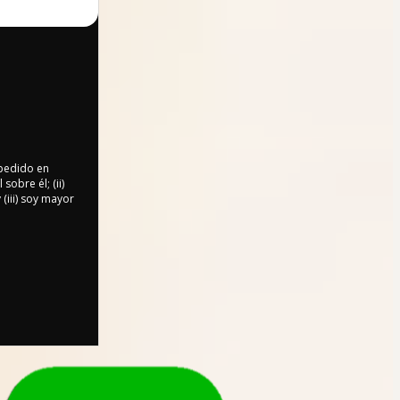
 pedido en
sobre él; (ii)
 (iii) soy mayor