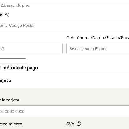
 2B, segundo piso.
(C.P.)
C. Autónoma/Depto./Estado/Prov
el método de pago
rjeta
t_data.section_title_v2
o