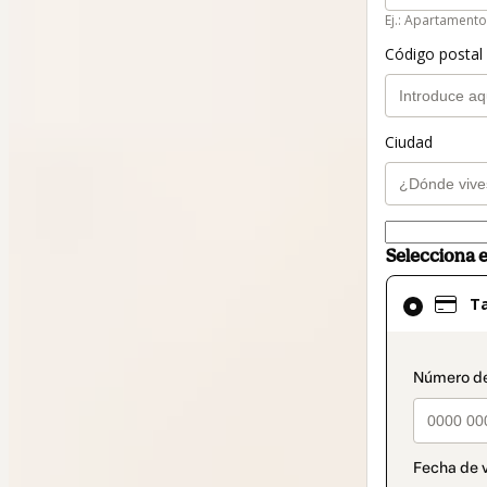
Ej.: Apartamento
Código postal 
Ciudad
Selecciona 
El
Ta
método
de
pago
paymen
seleccionad
es
Tarjeta