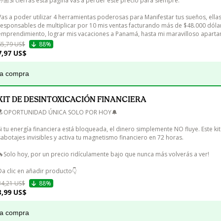
🤚🏼Si cierras esta página vas a perder este precio para siempre. 

Vas a poder utilizar 4 herramientas poderosas para Manifestar tus sueños, ellas
responsables de multiplicar por 10 mis ventas facturando más de $48.000 dóla
emprendimiento, lograr mis vacaciones a Panamá, hasta mi maravilloso apart
65,79 US$
88%
7,97 US$
la compra
KIT DE DESINTOXICACIÓN FINANCIERA
🔝OPORTUNIDAD ÚNICA SOLO POR HOY🔔

Si tu energía financiera está bloqueada, el dinero simplemente NO fluye. Este kit
sabotajes invisibles y activa tu magnetismo financiero en 72 horas.

🔥Solo hoy, por un precio ridículamente bajo que nunca más volverás a ver! 

Da clic en añadir producto👇
34,21 US$
88%
3,99 US$
la compra