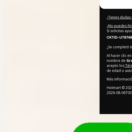
¿Tienes dudas 
¿No puedes fin
Si solicitas ay
CKTID-U78748
¿Se completó 
Al hacer clic 
nombre de
Gr
acepto los
Tér
de edad o auto
Más informaci
Hotmart ©
202
2026-08-06T03