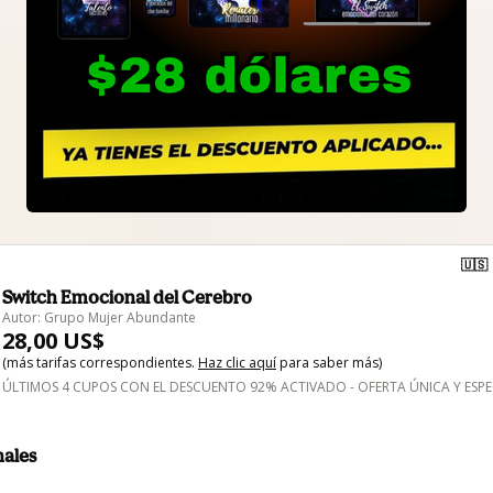
🇺🇸
Switch Emocional del Cerebro
Autor: Grupo Mujer Abundante
28,00 US$
(más tarifas correspondientes.
Haz clic aquí
para saber más)
ÚLTIMOS 4 CUPOS CON EL DESCUENTO 92% ACTIVADO - OFERTA ÚNICA Y ESPE
nales