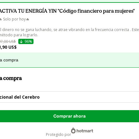
ACTIVA TU ENERGÍA YIN "Código financiero para mujeres"
🔥 Solo por hoy🔥

El dinero no se gana luchando, se atrae vibrando en la frecuencia correcta . Este 
método para lograrlo.
97,00 US$
96%
3,90 US$
la compra
 la compra
ional del Cerebro
Comprar ahora
protegido por