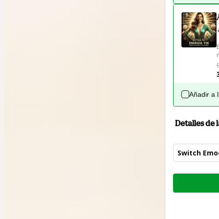
Añadir a 
Detalles de
Switch Emoc
Total
de
28,00 US$