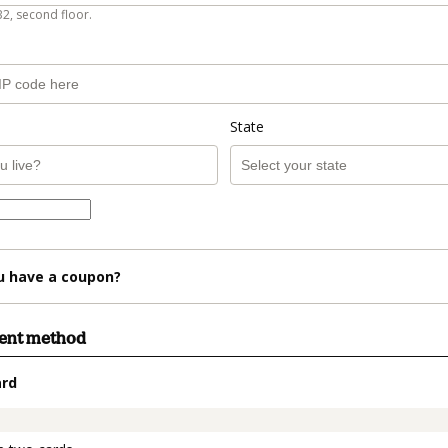
B2, second floor.
State
u have a coupon?
ment method
ard