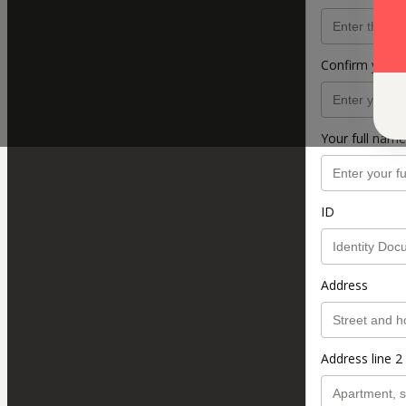
Confirm your 
Your full name
ID
Address
Address line 2 