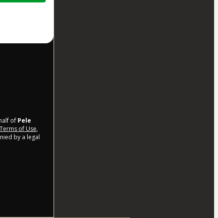
half of
Pele
Terms of Use
,
nied by a legal