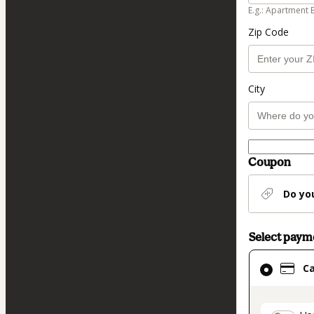
E.g.: Apartment 
Zip Code
City
Coupon
Do yo
Select pay
Card
C
selected
as
payment