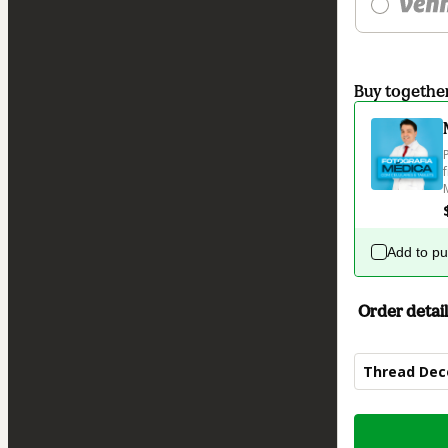
Buy togethe
Add to p
Order detail
Thread Dec
Total
of