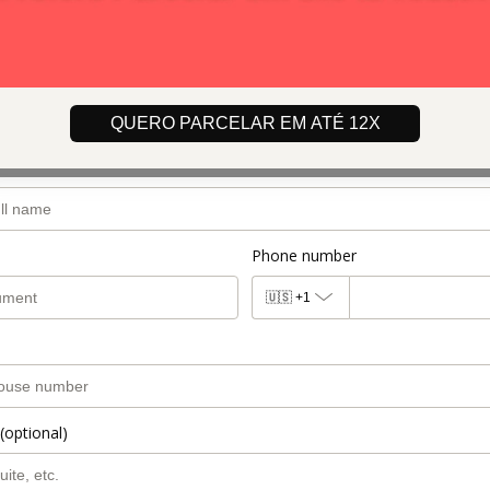
email
QUERO PARCELAR EM ATÉ 12X
Phone number
🇺🇸
+1
(optional)