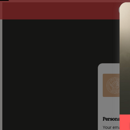
00
Personal inf
Your email ad