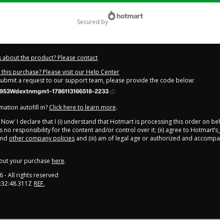
secured by
 about the product? Please contact
this purchase? Please visit our Help Center
 submit a request to our support team, please provide the code below:
953Wdextnmgm1-1786113166518-2233
ation autofill in?
Click here to learn more
.
y Now' I declare that I (i) understand that Hotmart is processing this order on be
 no responsibility for the content and/or control over it; (ii) agree to Hotmart’s
nd
other company policies
and (iii) am of legal age or authorized and accompa
out your purchase
here
.
6
- All rights reserved
:32:48.311Z
REF.