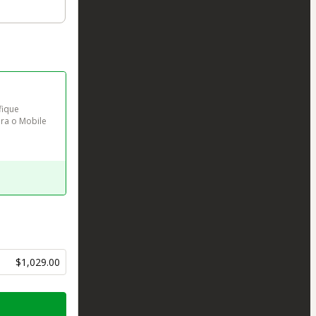
ique 
ra o Mobile 
$1,029.00