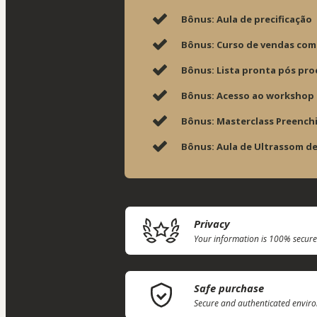
Bônus: Aula de precificação
Bônus: Curso de vendas com
Bônus: Lista pronta pós pro
Bônus: Acesso ao workshop
Bônus: Masterclass Preench
Bônus: Aula de Ultrassom de 
Privacy
Your information is 100% secure
Safe purchase
Secure and authenticated envir