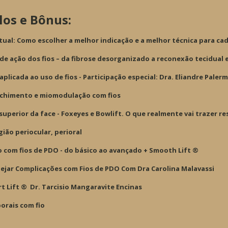
los e Bônus:
ual: Como escolher a melhor indicação e a melhor técnica para cad
de ação dos fios – da fibrose desorganizado a reconexão tecidual 
plicada ao uso de fios - Participação especial: Dra. Eliandre Paler
nchimento e miomodulação com fios
uperior da face - Foxeyes e Bowlift. O que realmente vai trazer re
ião periocular, perioral
 com fios de PDO - do básico ao avançado + Smooth Lift ®️
ejar Complicações com Fios de PDO Com Dra Carolina Malavassi
t Lift ® ️ Dr. Tarcisio Mangaravite Encinas
orais com fio