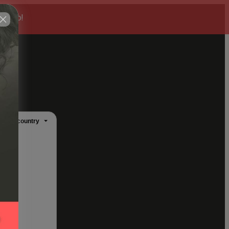
itado!
ange country