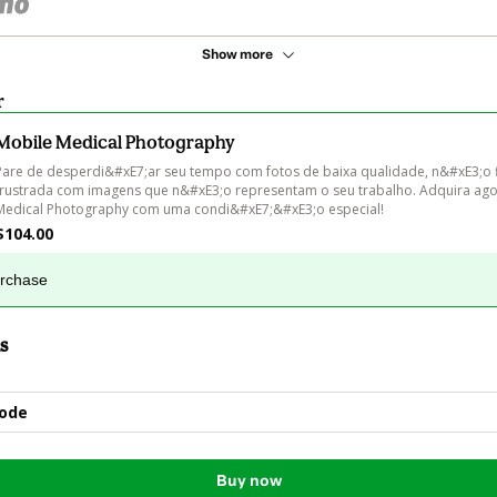
Show more
r
Mobile Medical Photography
Pare de desperdi&#xE7;ar seu tempo com fotos de baixa qualidade, n&#xE3;o f
frustrada com imagens que n&#xE3;o representam o seu trabalho. Adquira ago
Medical Photography com uma condi&#xE7;&#xE3;o especial!
$104.00
urchase
s
ode
Buy now