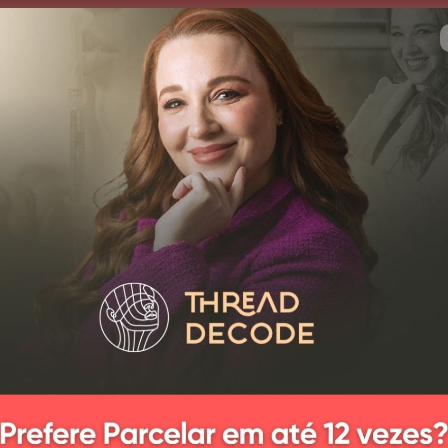
 : 14 : 37
Oferta válida por tempo Lim
THREAD DECODE
🇺🇸
Ch
Thread Decode
Author: Pele Digital
$1,029.00
(+ applicable taxes.
Click here
for more information)
Oferta de pré-inscrição 5x s/ juros
o
dress