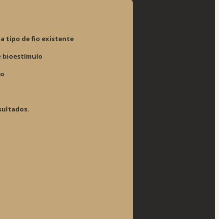
a tipo de fio existente
e bioestímulo
mo
sultados.