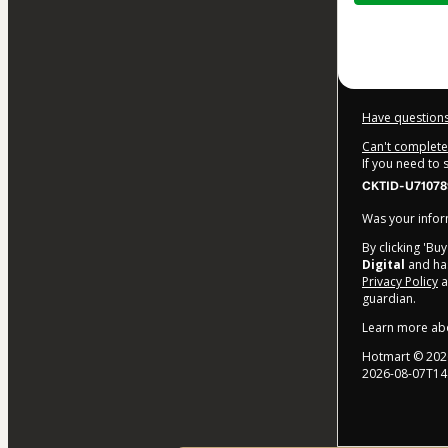
$1,029.00
Have questions
Can't complete 
If you need to
CKTID-U71078
Was your inform
By clicking 'Bu
Digital
and has
Privacy Policy
a
guardian.
Learn more ab
Hotmart ©
202
2026-08-07T14