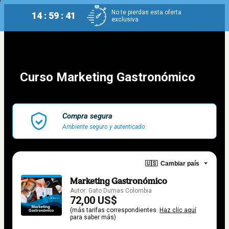
No te pierdas esta oferta
14 : 59 : 40
exclusiva
Curso Marketing Gastronómico
Compra segura
Ambiente seguro y autenticado
🇺🇸
Cambiar país
Marketing Gastronómico
Autor: Gato Dumas Colombia
72,00 US$
(más tarifas correspondientes.
Haz clic aquí
para saber más)