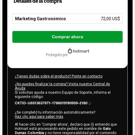
Detalles de la compra
Marketing Gastronómico
72,00 US$
Total
de
Comprar ahora
72,00 US$
protegido por
¿Tienes dudas sobre el producto? Ponte en contacto
¿No puedes finalizar la compra? Visita nuestra Central de
Ayuda
Si solicitas ayuda a nuestro Equipo de Soporte, informa el
siguiente código:
CKTID-U65136376T1-1786019190959-2180
¿Se completó tu información automáticamente?
Haz clic aquí para saber más
.
Al hacer clic en 'Comprar ahora', declaro que (i) entiendo que
Hotmart está procesando este pedido en nombre de
Gato
Dumas Colombia
y no tiene responsabilidad por el contenido