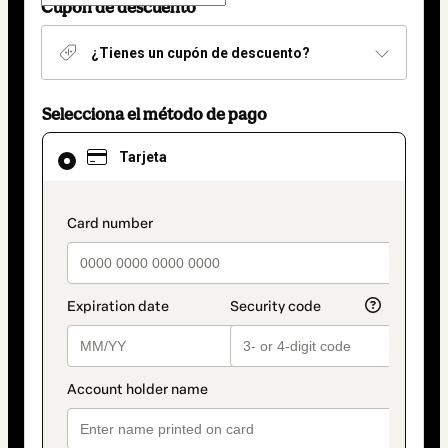
Cupón de descuento
¿Tienes un cupón de descuento?
Selecciona el método de pago
El
Tarjeta
método
de
pago
seleccionado
payment_data.section_title_v2
es
Tarjeta