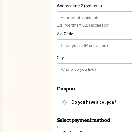
Address line 2 (optional)
E.g.: Apartment B2, second floor.
Zip Code
City
Coupon
Do you have a coupon?
Select payment method
Card