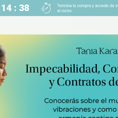
 14 : 37
Termina tu compra y accede de i
al curso.