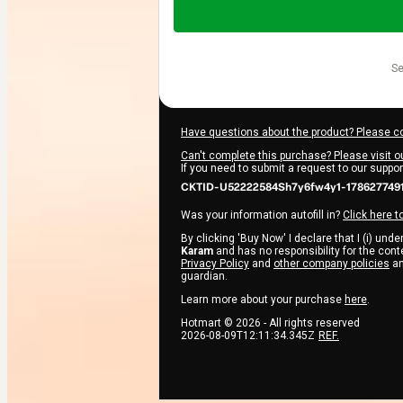
of
$99.00
s
Have questions about the product? Please c
Can't complete this purchase? Please visit o
If you need to submit a request to our suppo
CKTID-U52222584Sh7y6fw4y1-178627749
Was your information autofill in?
Click here t
By clicking 'Buy Now' I declare that I (i) und
Karam
and has no responsibility for the conten
Privacy Policy
and
other company policies
an
guardian.
Learn more about your purchase
here
.
Hotmart ©
2026
- All rights reserved
2026-08-09T12:11:34.345Z
REF.