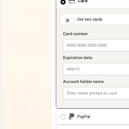
Card
selected
as
payment
method
payment_data.section
Use two cards
PayPal