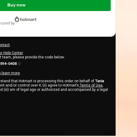
Buy now
ecured by
ontact
ur Help Center
rt team, please provide the code below:
1914-0408
o learn more
.
erstand that Hotmart is processing this order on behalf of
Tania
t and/or control over it; (ii) agree to Hotmart’s
Terms of Use
,
d (iii) am of legal age or authorized and accompanied by a legal