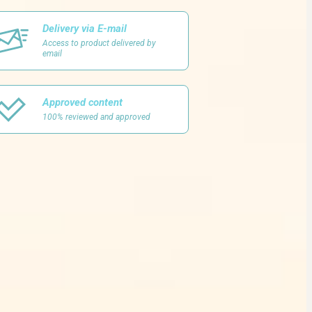
Delivery via E-mail
Access to product delivered by
email
Approved content
100% reviewed and approved