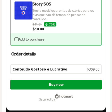
Story SOS
Tenha modelos prontos de stories para os 
dias que não dá tempo de pensar no 
conteúdo.
$41.91
76%
$10.00
Add to purchase
Order details
Conteúdo Gostoso e Lucrativo
$309.00
Total
Buy now
of
$309.00
secured by