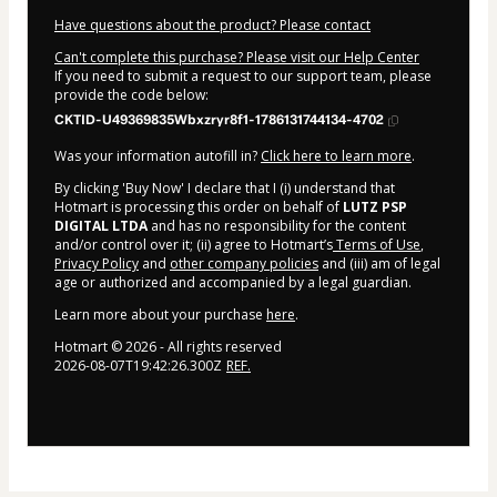
Have questions about the product? Please contact
Can't complete this purchase? Please visit our Help Center
If you need to submit a request to our support team, please
provide the code below:
CKTID-U49369835Wbxzryr8f1-1786131744134-4702
Was your information autofill in?
Click here to learn more
.
By clicking 'Buy Now' I declare that I (i) understand that
Hotmart is processing this order on behalf of
LUTZ PSP
DIGITAL LTDA
and has no responsibility for the content
and/or control over it; (ii) agree to Hotmart’s
Terms of Use
,
Privacy Policy
and
other company policies
and (iii) am of legal
age or authorized and accompanied by a legal guardian.
Learn more about your purchase
here
.
Hotmart ©
2026
- All rights reserved
2026-08-07T19:42:26.300Z
REF.