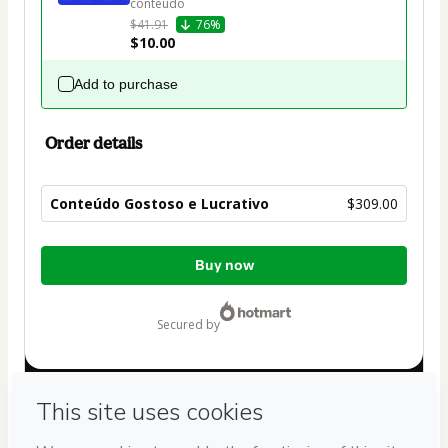
conteúdo
$41.91
76%
$10.00
Add to purchase
Order details
Conteúdo Gostoso e Lucrativo
$309.00
Total
Buy now
of
$309.00
secured by
Have questions about the product? Please contact
Can't complete this purchase? Please visit our Help Center
If you need to submit a request to our support team, please