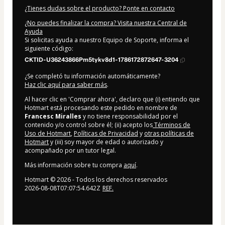
¿Tienes dudas sobre el producto? Ponte en contacto
¿No puedes finalizar la compra? Visita nuestra Central de
Ayuda
Si solicitas ayuda a nuestro Equipo de Soporte, informa el
siguiente código:
CKTID-U36243866Pm5tykv8d1-1786172872647-3204
¿Se completó tu información automáticamente?
Haz clic aquí para saber más
.
Al hacer clic en 'Comprar ahora', declaro que (i) entiendo que
Hotmart está procesando este pedido en nombre de
Francesc Miralles
y no tiene responsabilidad por el
contenido y/o control sobre él; (ii) acepto los
Términos de
Uso de Hotmart
,
Políticas de Privacidad
y
otras políticas de
Hotmart
y (iii) soy mayor de edad o autorizado y
acompañado por un tutor legal.
Más información sobre tu compra
aquí
.
Hotmart ©
2026
- Todos los derechos reservados
2026-08-08T07:07:54.642Z
REF.