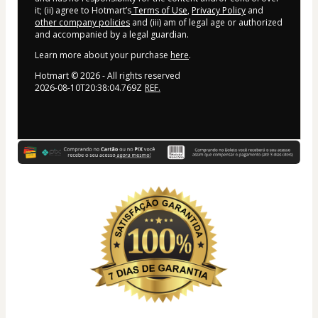
it; (ii) agree to Hotmart’s
Terms of Use
,
Privacy Policy
and
other company policies
and (iii) am of legal age or authorized
and accompanied by a legal guardian.
Learn more about your purchase
here
.
Hotmart ©
2026
- All rights reserved
2026-08-10T20:38:04.769Z
REF.