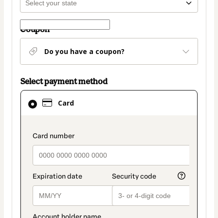
Coupon
Do you have a coupon?
Select payment method
Card
Card
selected
as
payment
payment_data.section_title_v2
method