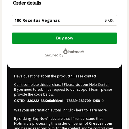
Order details
190 Receitas Veganas
$7.00
Total
Buy now
of
$7.00
secured by
Have questions about the product? Please contact
Can't complete this purchase? Please visit our Help Center
If you need to submit a request to our support team, please
provide the code below:
CKTID-U30232168Xn5ubi9zc1-1786394282709-1258
Was your information autofill in?
Click here to learn more
.
By clicking 'Buy Now' I declare that I (i) understand that
Hotmart is processing this order on behalf of
Crescer.com
and has no responsibility for the content and/or control over