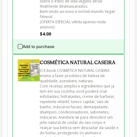
sobre o estilo de vida vegano serão 
finalmente desmascarados.

Bem-vindo ao novo e incrível mundo Vegan 
Fitness!

(OFERTA ESPECIAL válida apenas neste 
anúncio)
$4.00
Add to purchase
COSMÉTICA NATURAL CASEIRA
O E-book COSMÉTICA NATURAL CASEIRA 
ensina a fazer produtos de beleza de 
qualidade, acessíveis, naturais. 

Com receitas simples e ingredientes que já 
tem em sua cozinha, você poderá criar 
esfoliantes, hidratantes, creme de barbear, 
repelente infantil, tonico capilar, sais de 
banho, máscaras faciais, demaquilante, 
shampoo, condicionadores, sabonetes, 
máscaras. Aventure-se para descobrir um 
jeito natural de cuidar do seu corpo e 
realçar sua beleza sem descuidar da saúde e 
do bolso, protegendo os animais e 