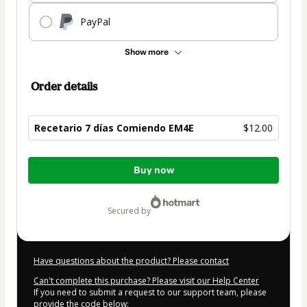
PayPal
Show more
Order details
Recetario 7 días Comiendo EM4E
$12.00
Total
Buy now
of
$12.00
secured by
Have questions about the product? Please contact
Can't complete this purchase? Please visit our Help Center
If you need to submit a request to our support team, please
provide the code below: