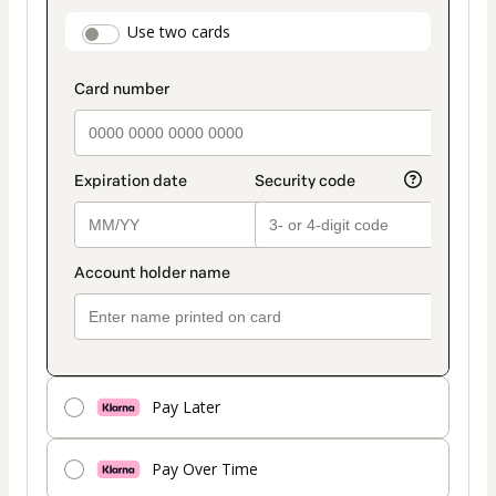
payment
payment_data.section_title_v2
Use two cards
method
Pay Later
Pay Over Time