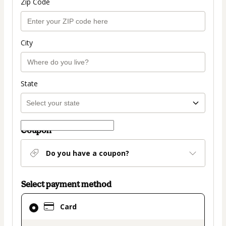
Zip Code
City
State
Coupon
Do you have a coupon?
Select payment method
Card
Card
selected
as