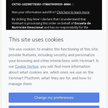
CKTID-U22997763S1-1786076191031-8664
Was your information autofill in?
Click here to learn more
.
By clicking 'Buy Now' I declare that I (i) understand that
Hotmart is processing this order on behalf of
Escuela de
Nutrición Emocional
and has no responsibility for the
content and/or control over it; (ii) agree to Hotmart’s
Terms
of Use
,
Privacy Policy
and
other company policies
and (iii) am
of legal age or authorized and accompanied by a legal
guardian.
Learn more about your purchase
here
.
Hotmart ©
2026
- All rights reserved
2026-08-07T04:16:32.868Z
REF.
Privacy
Your information is 100% secure