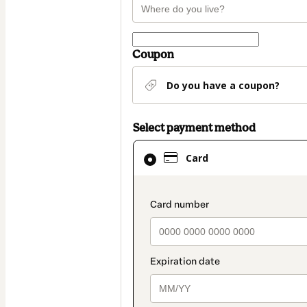
Coupon
Do you have a coupon?
Select payment method
Card
Card
selected
as
payment
payment_data.secti
method