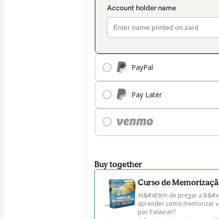
PayPal
Pay Later
Buy together
Curso de Memorização
Al&#xE9;m de pregar a B&#xE
aprender como memorizar ve
por Palavra!!? 
