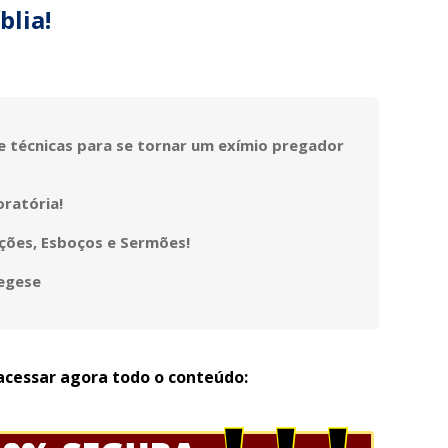
blia!
 técnicas para se tornar um exímio pregador
oratória!
ações, Esboços e Sermões!
egese
acessar agora todo o conteúdo: