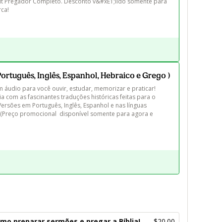
it Pregador Completo. Desconto v&#xE1;lido somente para 
a!

(Português, Inglês, Espanhol, Hebraico e Grego )
 áudio para você ouvir, estudar, memorizar e praticar!  
a com as fascinantes traduções históricas feitas para o 
Versões em Português, Inglês, Espanhol e nas línguas 
  (Preço promocional  disponível somente para agora e 
mo preparar sermões e pregar a Bíblia!
$20.00