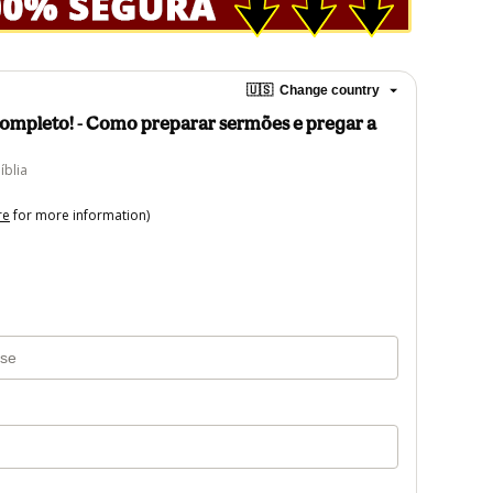
🇺🇸
Change country
Completo! - Como preparar sermões e pregar a
íblia
re
for more information)