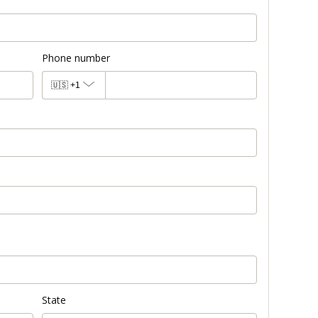
Phone number
🇺🇸
+1
State