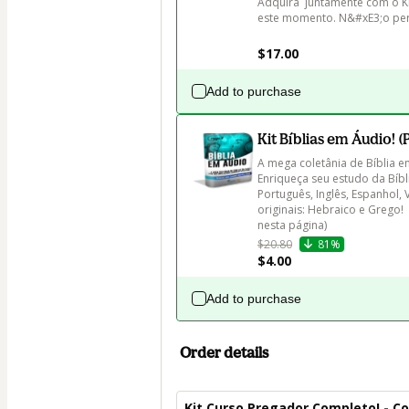
Adquira  juntamente com o K
este momento. N&#xE3;o perc
$17.00
Add to purchase
Kit Bíblias em Áudio! 
A mega coletânia de Bíblia em
Enriqueça seu estudo da Bíbli
Português, Inglês, Espanhol, 
originais: Hebraico e Grego!
nesta página)
$20.80
81%
$4.00
Add to purchase
Order details
Kit Curso Pregador Completo! - Co