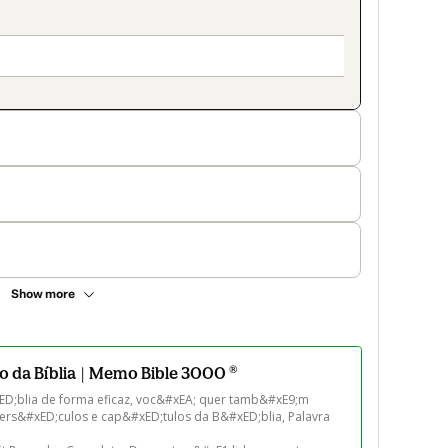
Show more
 da Bíblia | Memo Bible 3000 ®
D;blia de forma eficaz, voc&#xEA; quer tamb&#xE9;m 
rs&#xED;culos e cap&#xED;tulos da B&#xED;blia, Palavra 