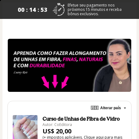
Efetue seu pagamento nos
00 : 14 : 53
próximos 15 minutos e receba
bônus exclusivos.
🇺🇸
Alterar país
Curso de Unhas de Fibra de Vidro
Autor: CoEditora
US$ 20,00
(+ impostos aplicáveis.
Clique aqui
para mais