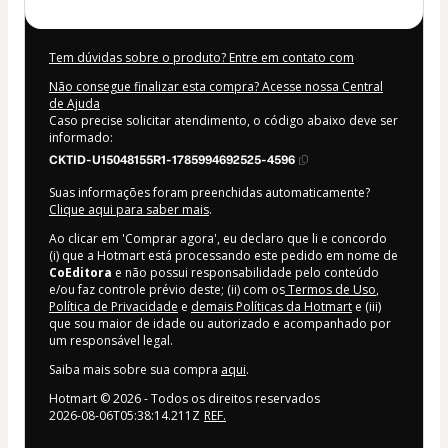
Tem dúvidas sobre o produto? Entre em contato com
Não consegue finalizar esta compra? Acesse nossa Central
de Ajuda
Caso precise solicitar atendimento, o código abaixo deve ser
informado:
CKTID-U15048155R1-1785994692525-4596
Suas informações foram preenchidas automaticamente?
Clique aqui para saber mais
.
Ao clicar em 'Comprar agora', eu declaro que li e concordo
(i) que a Hotmart está processando este pedido em nome de
CoEditora
e não possui responsabilidade pelo conteúdo
e/ou faz controle prévio deste; (ii) com os
Termos de Uso
,
Política de Privacidade
e
demais Políticas da Hotmart
e (iii)
que sou maior de idade ou autorizado e acompanhado por
um responsável legal.
Saiba mais sobre sua compra
aqui
.
Hotmart ©
2026
- Todos os direitos reservados
2026-08-06T05:38:14.211Z
REF.