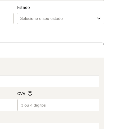
Estado
on_title_v2