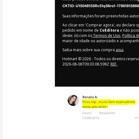
CKTID-U15048155Rv51q56ro1-17861815866
Suas informações foram preenchidas aut
Ao clicar em 'Comprar agora', eu declaro q
pedido em nome de
CoEditora
e não poss
deste; (ii) com os
Termos de Uso
,
Política 
maior de idade ou autorizado e acompanh
Saiba mais sobre sua compra
aqui
.
Hotmart ©
2026
- Todos os direitos reser
2026-08-08T09:33:08.598Z
REF.