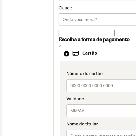
Cidade
Escolha a forma de pagamento
Cartão
Cartão
selecionado
como
método
payment_data.secti
de
pagamento