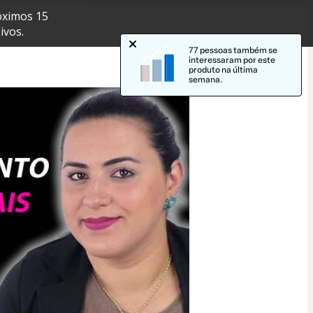
óximos 15
ivos.
77 pessoas também se
interessaram por este
produto na última
semana.