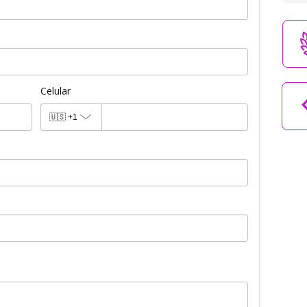
Celular
🇺🇸
+1