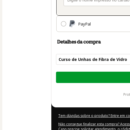
PayPal
Detalhes da compra
Curso de Unhas de Fibra de Vidro
Total
de
R$ 97,00
pr
Tem dúvidas sobre o produto? Entre em c
Não consegue finalizar esta compra? Acess
Caso precise solicitar atendimento, o códi