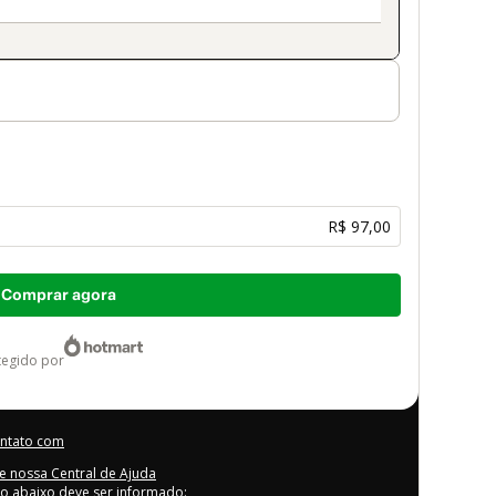
R$ 97,00
Comprar agora
otegido por
ontato com
e nossa Central de Ajuda
go abaixo deve ser informado: