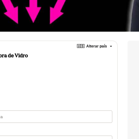
🇺🇸
Alterar país
bra de Vidro