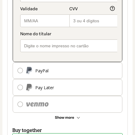
PayPal
Pay Later
Show more
Buy together