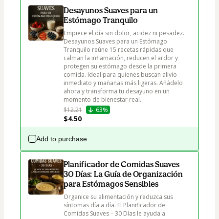
Desayunos Suaves para un
Estómago Tranquilo
Empiece el día sin dolor, acidez ni pesadez. 
Desayunos Suaves para un Estómago 
Tranquilo reúne 15 recetas rápidas que 
calman la inflamación, reducen el ardor y 
protegen su estómago desde la primera 
comida. Ideal para quienes buscan alivio 
inmediato y mañanas más ligeras. Añádelo 
ahora y transforma tu desayuno en un 
momento de bienestar real.
$12.21
63%
$4.50
Add to purchase
Planificador de Comidas Suaves –
30 Días: La Guía de Organización
para Estómagos Sensibles
Organice su alimentación y reduzca sus 
síntomas día a día. El Planificador de 
Comidas Suaves – 30 Días le ayuda a 