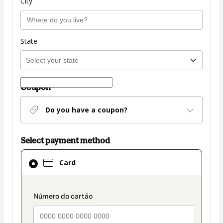
City
State
Coupon
Do you have a coupon?
Select payment method
Card
Card
selected
as
payment
payment_data.section_title_v2
method