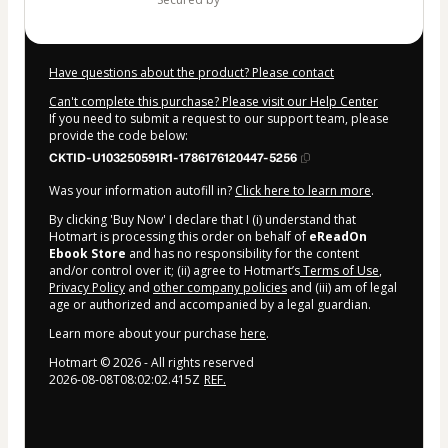
Have questions about the product? Please contact
Can't complete this purchase? Please visit our Help Center
If you need to submit a request to our support team, please
provide the code below:
CKTID-U103250591R1-1786176120447-5256
Was your information autofill in?
Click here to learn more
.
By clicking 'Buy Now' I declare that I (i) understand that
Hotmart is processing this order on behalf of
eReadOn
Ebook Store
and has no responsibility for the content
and/or control over it; (ii) agree to Hotmart’s
Terms of Use
,
Privacy Policy
and
other company policies
and (iii) am of legal
age or authorized and accompanied by a legal guardian.
Learn more about your purchase
here
.
Hotmart ©
2026
- All rights reserved
2026-08-08T08:02:02.415Z
REF.