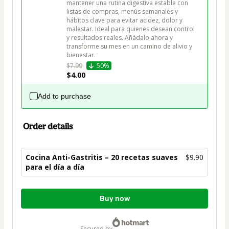
mantener una rutina digestiva estable con 
listas de compras, menús semanales y 
hábitos clave para evitar acidez, dolor y 
malestar. Ideal para quienes desean control 
y resultados reales. Añádalo ahora y 
transforme su mes en un camino de alivio y 
bienestar.
$7.99
50%
$4.00
Add to purchase
Order details
Cocina Anti-Gastritis – 20 recetas suaves
$9.90
para el día a día
Total
Buy now
of
$9.90
secured by