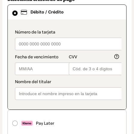
El
Débito / Crédito
método
de
pago
seleccionado
payment_data.section_title_v2
es
Débito
/
Crédito
Pay Later