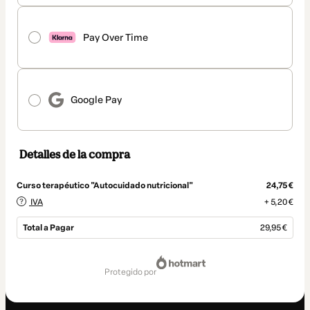
Pay Over Time
Google Pay
Detalles de la compra
Curso terapéutico "Autocuidado nutricional"
24,75 €
IVA
+ 5,20 €
Total a Pagar
29,95 €
Total
de
protegido por
29,95 €