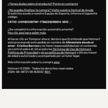
¿Tienes dudas sobre el producto? Ponte en contacto
¿No puedes finalizar la compra? Visita nuestra Central de Ayuda
Si solicitas ayuda a nuestro Equipo de Soporte, informa el siguiente
código:
CKTID-U101820387M1-1786226296814-5612
¿Se completó tu información automáticamente?
Haz clic aquí para saber más
.
Al hacer clic en 'Comprar ahora', declaro que (i) entiendo que Hotmart
está procesando este pedido en nombre de
Aliméntate desde el
amor- Cristina Barroso
y no tiene responsabilidad por el contenido
y/o control sobre él; (ii) acepto los
Términos de Uso de Hotmart
,
Políticas de Privacidad
y
otras políticas de Hotmart
y (iii) soy mayor
de edad o autorizado y acompañado por un tutor legal.
Más información sobre tu compra
aquí
.
Hotmart ©
2026
- Todos los derechos reservados
2026-08-08T21:58:18.803Z
REF.