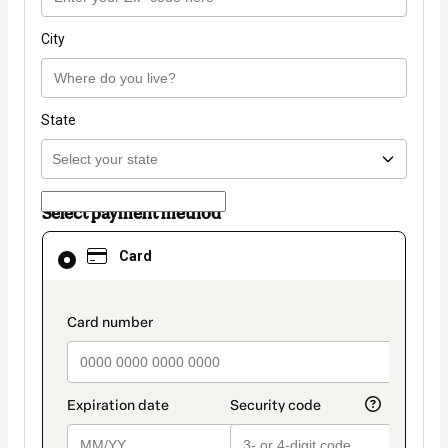
City
State
Select payment method
Card
Card
selected
as
payment
method
payment_data.section_title_v2