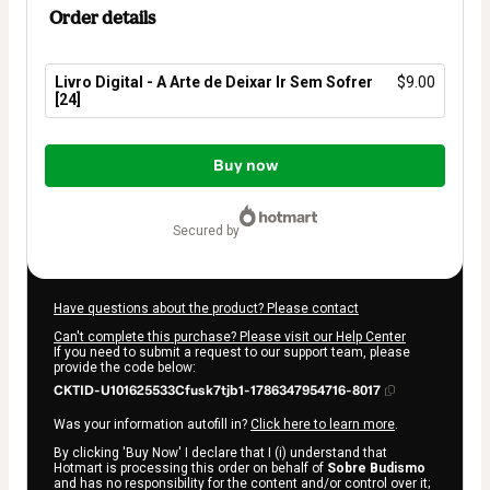
Order details
Livro Digital - A Arte de Deixar Ir Sem Sofrer
$9.00
[24]
Total
of
Buy now
$9.00
secured by
Have questions about the product? Please contact
Can't complete this purchase? Please visit our Help Center
If you need to submit a request to our support team, please
provide the code below:
CKTID-U101625533Cfusk7tjb1-1786347954716-8017
Was your information autofill in?
Click here to learn more
.
By clicking 'Buy Now' I declare that I (i) understand that
Hotmart is processing this order on behalf of
Sobre Budismo
and has no responsibility for the content and/or control over it;