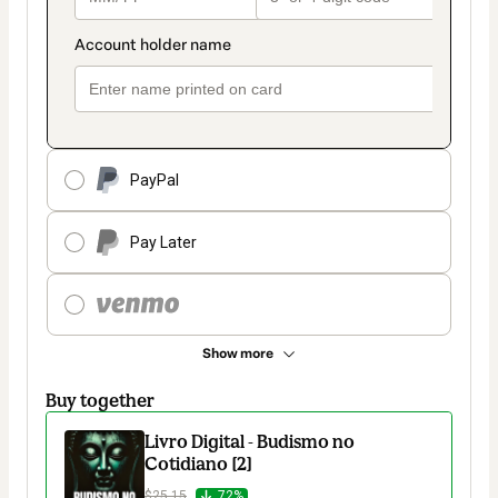
PayPal
Pay Later
Show more
Buy together
Livro Digital - Budismo no
Cotidiano [2]
$25.15
72%