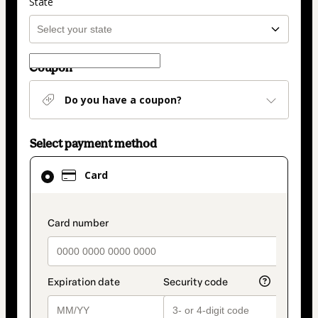
State
Coupon
Do you have a coupon?
Select payment method
Card
Card
selected
as
payment
payment_data.section_title_v2
method