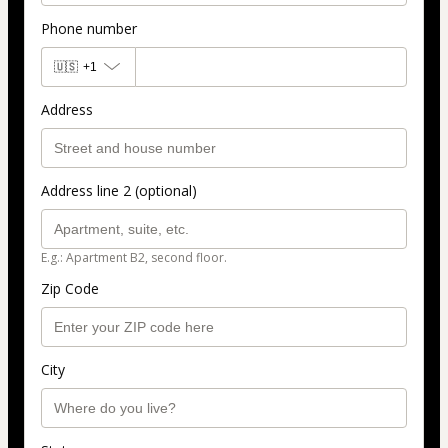
Phone number
🇺🇸
+1
Address
Address line 2 (optional)
E.g.: Apartment B2, second floor.
Zip Code
City