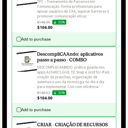
TPC – Treinamento de Parceiros em 
Comunicação: forma profissionais para 
apoiar usuários de CAA, superar barreiras e 
$148.96
30%
$104.00
Add to purchase
DescompliCAAndo: aplicativos
passo a passo - COMBO
DESCOMPLI(CAA)NDO: prática guiada nos 
apps AsTeRICS Grid, TD Snap e Grid for iPad, 
criação de pranchas, organização de 
sistemas e uso da tecnologia no dia a dia 
$148.57
30%
$104.00
Add to purchase
CRIAR - CRIAÇÃO DE RECURSOS