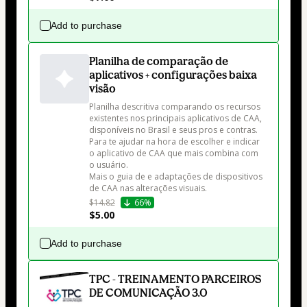
Add to purchase
Planilha de comparação de
aplicativos + configurações baixa
visão
Planilha descritiva comparando os recursos 
existentes nos principais aplicativos de CAA, 
disponíveis no Brasil e seus pros e contras. 
Para te ajudar na hora de escolher e indicar 
o aplicativo de CAA que mais combina com 
o usuário. 

Mais o guia de e adaptações de dispositivos 
$14.82
66%
$5.00
Add to purchase
TPC - TREINAMENTO PARCEIROS
DE COMUNICAÇÃO 3.0