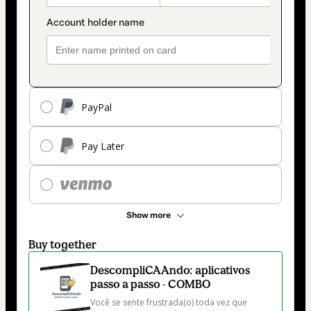
PayPal
Pay Later
Show more
Buy together
DescompliCAAndo: aplicativos
passo a passo - COMBO
Você se sente frustrada(o) toda vez que 