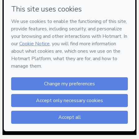
Have questions about the product? Please contact
Can't complete this purchase? Please visit our Help Center
If you need to submit a request to our support team, please
provide the code below:
CKTID-U101203879W0uj92nzx1-1786037687406-8096
Was your information autofill in?
Click here to learn more
.
By clicking 'Buy Now' I declare that I (i) understand that
Hotmart is processing this order on behalf of
VS
COMUNIQUE
and has no responsibility for the content
and/or control over it; (ii) agree to Hotmart’s
Terms of Use
,
Privacy Policy
and
other company policies
and (iii) am of legal
age or authorized and accompanied by a legal guardian.
Learn more about your purchase
here
.
Hotmart ©
2026
- All rights reserved
2026-08-06T17:34:49.717Z
REF.