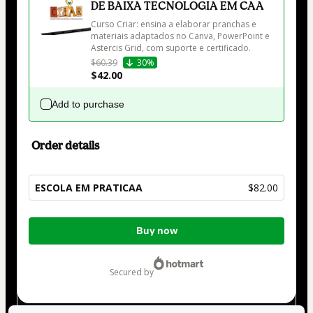
DE BAIXA TECNOLOGIA EM CAA
Curso Criar: ensina a elaborar pranchas e 
materiais adaptados no Canva, PowerPoint e 
$60.39
30%
$42.00
Add to purchase
Order details
ESCOLA EM PRATICAA
$82.00
Total
Buy now
of
$82.00
secured by