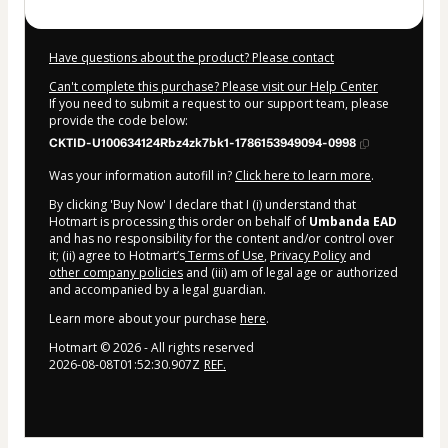
Have questions about the product? Please contact
Can't complete this purchase? Please visit our Help Center
If you need to submit a request to our support team, please
provide the code below:
CKTID-U100634124Rbz4zk7bk1-1786153949094-0998
Was your information autofill in?
Click here to learn more
.
By clicking 'Buy Now' I declare that I (i) understand that
Hotmart is processing this order on behalf of
Umbanda EAD
and has no responsibility for the content and/or control over
it; (ii) agree to Hotmart’s
Terms of Use
,
Privacy Policy
and
other company policies
and (iii) am of legal age or authorized
and accompanied by a legal guardian.
Learn more about your purchase
here
.
Hotmart ©
2026
- All rights reserved
2026-08-08T01:52:30.907Z
REF.