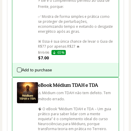
⚡ Ele é o complemento perfeito ao Guia de 
Frente, porque:

✅ Mostra de forma simples e prática como 
se proteger de perturbações, 
economizando tempo e evitando o desgaste 
energético após as giras.

🚨 Essa é sua única chance de levar o Guia de 
R$77 por apenas R$27 🔥
$19.96
65%
$7.00
Add to purchase
eBook Médium TDAH e TDA
⚠️ Médium com TDAH não tem defeito. Tem 
método errado.

🧠 O eBook “Médium TDAH e TDA – Um guia 
prático para saber lidar com a mente 
inquieta” é o complemento ideal do curso 
Neurociências para Médiuns, porque 
transforma teoria em prática no Terreiro.
