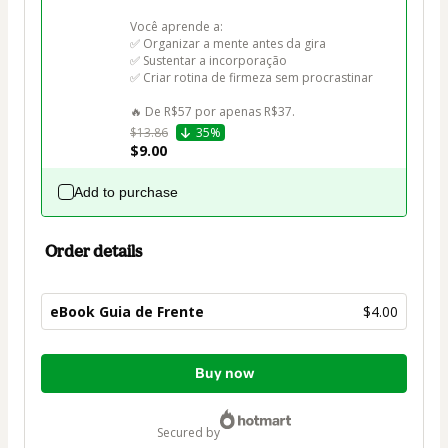
Você aprende a:

✅ Organizar a mente antes da gira

✅ Sustentar a incorporação

✅ Criar rotina de firmeza sem procrastinar

🔥 De R$57 por apenas R$37.
$13.86
35%
$9.00
Add to purchase
Order details
eBook Guia de Frente
$4.00
Total
Buy now
of
$4.00
secured by