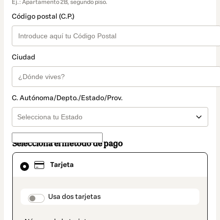
Ej.: Apartamento 2B, segundo piso.
Código postal (C.P.)
Ciudad
C. Autónoma/Depto./Estado/Prov.
Selecciona el método de pago
El
Tarjeta
método
de
pago
seleccionado
payment_data.section_title_v2
Usa dos tarjetas
es
Tarjeta