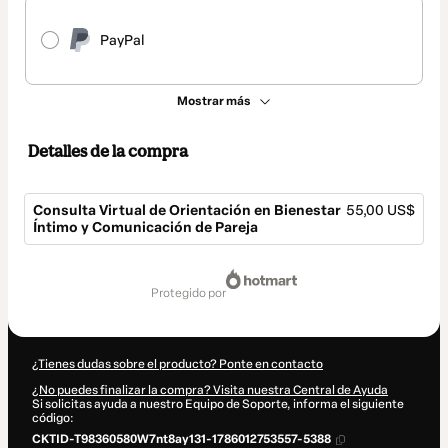
PayPal
Mostrar más
Detalles de la compra
Consulta Virtual de Orientación en Bienestar
55,00 US$
Íntimo y Comunicación de Pareja
Total
de
protegido por
55,00 US$
¿Tienes dudas sobre el producto? Ponte en contacto
¿No puedes finalizar la compra? Visita nuestra Central de Ayuda
Si solicitas ayuda a nuestro Equipo de Soporte, informa el siguiente
código:
CKTID-T98360580W7nt8ay131-1786012753557-5388