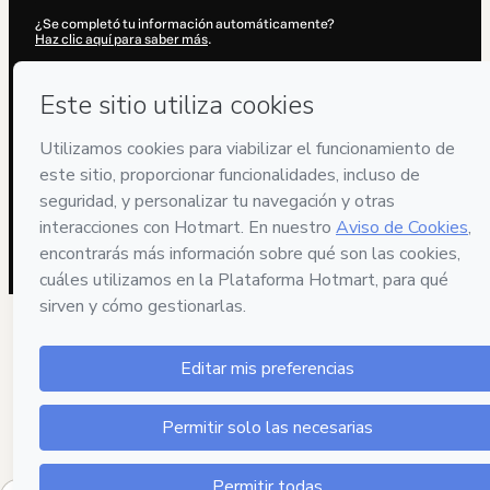
¿Se completó tu información automáticamente?
Haz clic aquí para saber más
.
Al hacer clic en 'Comprar ahora', declaro que (i) entiendo que Hotmart
está procesando este pedido en nombre de
Digital Market Life S.A.S
y no tiene responsabilidad por el contenido y/o control sobre él; (ii)
acepto los
Términos de Uso de Hotmart
,
Políticas de Privacidad
y
otras políticas de Hotmart
y (iii) soy mayor de edad o autorizado y
acompañado por un tutor legal.
Más información sobre tu compra
aquí
.
Hotmart ©
2026
- Todos los derechos reservados
2026-08-06T10:39:15.107Z
REF.