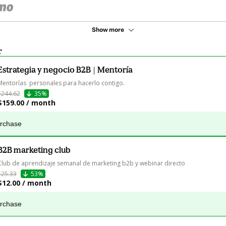
Show more
r
Estrategia y negocio B2B | Mentoría
Mentorías  personales para hacerlo contigo.
$244.62
35%
$159.00 / month
urchase
B2B marketing club
Club de aprendizaje semanal de marketing b2b y webinar directo
$25.33
53%
$12.00 / month
urchase