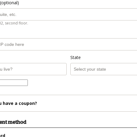
(optional)
B2, second floor.
State
u have a coupon?
ment method
ard