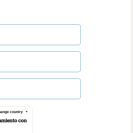
ange country
namiento con