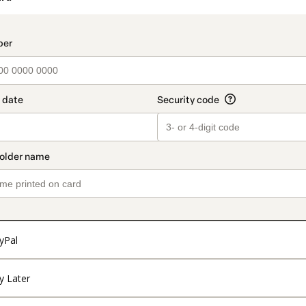
t_data.section_title_v2
yPal
y Later