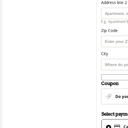
Address line 2 
E.g.: Apartment 
Zip Code
City
Coupon
Do yo
Select pay
Card
C