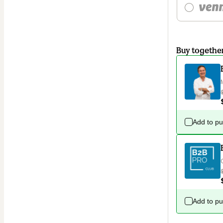
Buy togethe
Add to p
Add to p