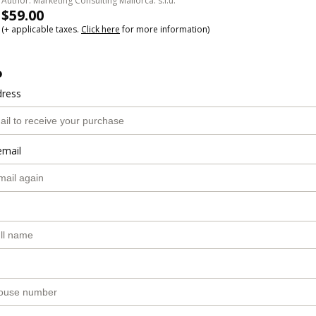
Author: Marketing Consulting Mallorca. s.l.u.
$59.00
(+ applicable taxes.
Click here
for more information)
o
dress
email