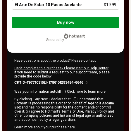
El Arte De Estar 10 Pasos Adelante
$19.99
Total
of
Buy now
$19.99
secured by
Have questions about the product? Please contact
Can't complete this purchase? Please visit our Help Center
If you need to submit a request to our support team, please
provide the code below:
CKTID-T97710315L1-1786101293484-6646
Was your information autofill in?
Click here to learn more
.
By clicking 'Buy Now' I declare that I (i) understand that
Hotmart is processing this order on behalf of
Agencia Arcana
Box
and has no responsibility for the content and/or control
over it; (ii) agree to Hotmart’s
Terms of Use
,
Privacy Policy
and
other company policies
and (iii) am of legal age or authorized
and accompanied by a legal guardian.
Learn more about your purchase
here
.