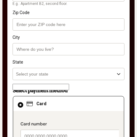
E.g.: Apartment B2, second floor.
Zip Code
City
State
Select payment method
Card
Card
selected
as
payment
method
payment_data.section_title_v2