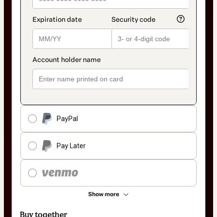
PayPal
Pay Later
Show more
Buy together