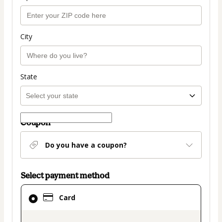
City
State
Coupon
Do you have a coupon?
Select payment method
Card
Card
selected
as