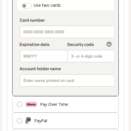
payment
payment_data.section_title_v2
Use two cards
method
Pay Over Time
PayPal