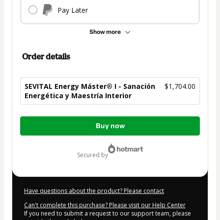
Pay Later
Show more
Order details
SEVITAL Energy Máster® I - Sanación
$1,704.00
Energética y Maestría Interior
Total
Buy now
of
$1,704.00
secured by
Have questions about the product? Please contact
Can't complete this purchase? Please visit our Help Center
If you need to submit a request to our support team, please