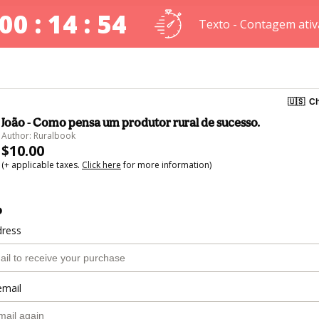
00 : 14 : 54
Texto - Contagem ativ
🇺🇸
Ch
João - Como pensa um produtor rural de sucesso.
Author: Ruralbook
$10.00
(+ applicable taxes.
Click here
for more information)
o
dress
email