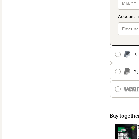
Pa
Pa
Buy togethe