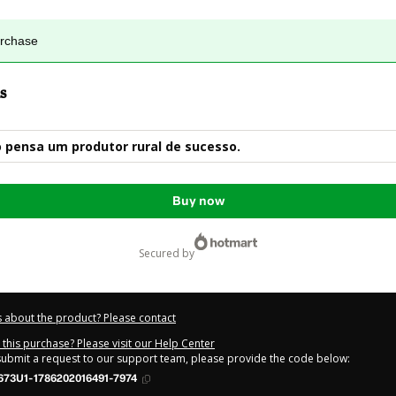
urchase
s
 pensa um produtor rural de sucesso.
Buy now
secured by
 about the product? Please contact
this purchase? Please visit our Help Center
 submit a request to our support team, please provide the code below:
673U1-1786202016491-7974