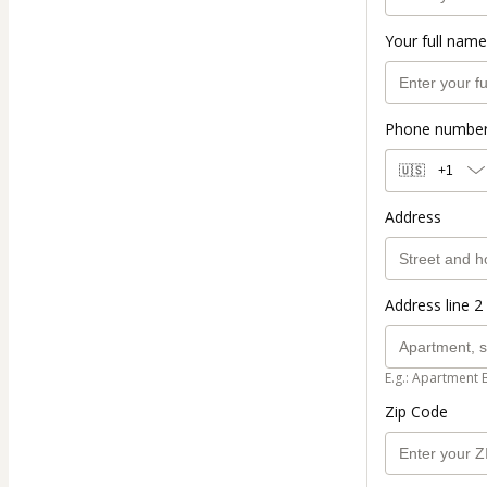
Your full name
Phone numbe
🇺🇸
+1
Address
Address line 2 
E.g.: Apartment 
Zip Code