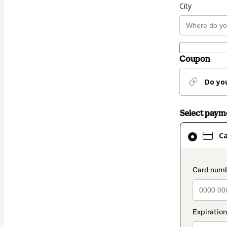
City
Coupon
Do yo
Select pay
Card
C
selected
as
payment
paymen
method