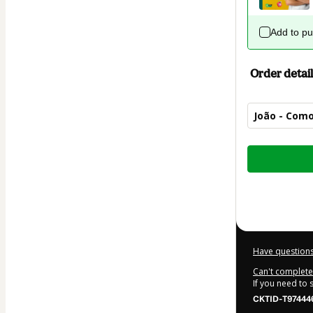
Add to p
Order detail
João - Como
Total
of
$10.00
Have questions
Can't complete 
If you need to
CKTID-T97444