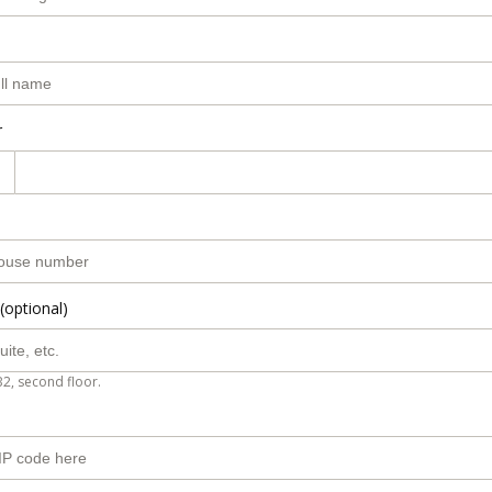
r
(optional)
B2, second floor.