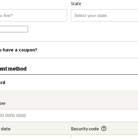
State
u have a coupon?
ment method
ard
t_data.section_title_v2