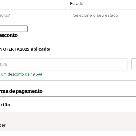
Estado
esconto
m
OFERTA2025
aplicado!
 um desconto de 49.6%!
orma de pagamento
artão
t_data.section_title_v2