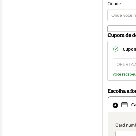
Cidade
Cupom de d
Cupo
Você recebeu
Escolha a f
Cartão
C
selecionado
como
método
paymen
de
pagamento