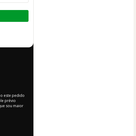
do este pedido
le prévio
) que sou maior