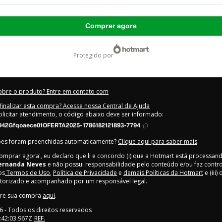
Comprar agora
protegido por
obre o produto? Entre em contato com
inalizar esta compra? Acesse nossa Central de Ajuda
olicitar atendimento, o código abaixo deve ser informado:
942Gfqoaece01OFERTA2025-1786182121893-7794
ões foram preenchidas automaticamente?
Clique aqui para saber mais
.
Comprar agora', eu declaro que li e concordo (i) que a Hotmart está processan
ernanda Neves
e não possui responsabilidade pelo conteúdo e/ou faz contro
os
Termos de Uso
,
Política de Privacidade
e
demais Políticas da Hotmart
e (iii
utorizado e acompanhado por um responsável legal.
bre sua compra
aqui
.
6
- Todos os direitos reservados
:42:03.967Z
REF.