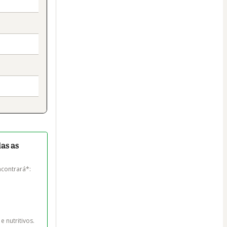
as as
contrará*:

 nutritivos. 