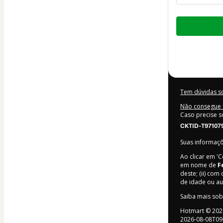
Total
de
US$ 11,09
Tem dúvidas s
Não consegue f
Caso precise s
CKTID-T97107
Suas informaç
Ao clicar em '
em nome de
F
deste; (ii) com 
de idade ou a
Saiba mais so
Hotmart ©
202
2026-08-08T09