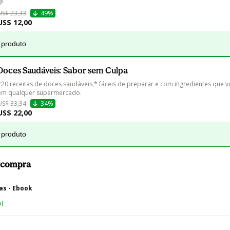
💚
US$ 23,33
49%
US$ 12,00
 produto
Doces Saudáveis: Sabor sem Culpa
*20 receitas de doces saudáveis,* fáceis de preparar e com ingredientes que v
US$ 33,34
34%
US$ 22,00
 produto
a compra
as - Ebook
)