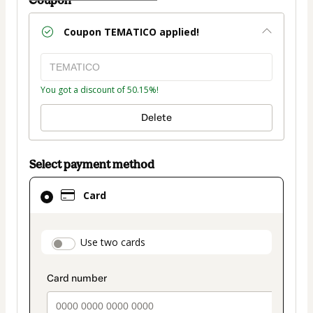
Coupon
TEMATICO
applied!
You got a discount of 50.15%!
Delete
Select payment method
Card
Card
selected
as
payment
payment_data.section_title_v2
Use two cards
method