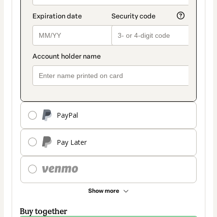
PayPal
Pay Later
Show more
Buy together