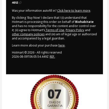
4612
Was your information autofill in?
Click here to learn more
.
By clicking 'Buy Now' I declare that I (i) understand that
Hotmart is processing this order on behalf of
Biohabitate
and has no responsibility for the content and/or control over
it; (ii) agree to Hotmart’s
Terms of Use
,
Privacy Policy
and
other company policies
and (iii) am of legal age or authorized
and accompanied by a legal guardian.
Learn more about your purchase
here
.
Hotmart ©
2026
- All rights reserved
2026-08-09T06:05:54.449Z
REF.
07
DIAS DE
GARANTIA