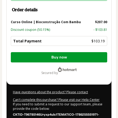
Order details
Curso Online | Bioconstrução Com Bambu
$207.00
Discount coupon
(50.15%)
- $103.81
Total Payment
$103.19
Total
Buy now
of
$103.19
secured by
Have questions about the product? Please contact
Can't complete this purchase? Please visit our Help Center
If you need to submit a request to our support team, please
provide the code below:
CKTID-T96785146Uryxp4uls1TEMATICO-1786255551971-