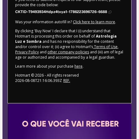
provide the code below:
CKTID-T9493934Hdpz4txya1-1786223696726-6688
Was your information autofill in?
Click here to learn more
.
By clicking 'Buy Now' I declare that I (i) understand that
Hotmart is processing this order on behalf of
Astrologia
Luz e Sombra
and has no responsibility for the content
and/or control over it; (ii) agree to Hotmart’s
Terms of Use
,
Privacy Policy
and
other company policies
and (iii) am of legal
age or authorized and accompanied by a legal guardian.
Learn more about your purchase
here
.
Hotmart ©
2026
- All rights reserved
2026-08-08T21:16:06.393Z
REF.