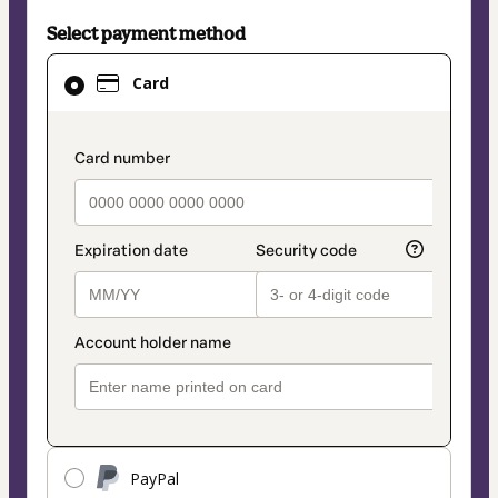
Select payment method
Card
Card
selected
as
payment
payment_data.section_title_v2
method
PayPal