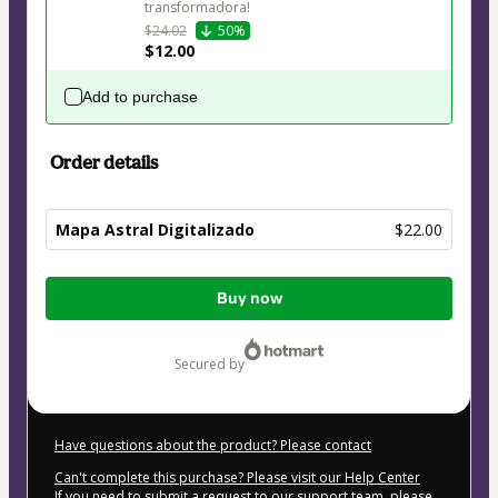
transformadora!
$24.02
50%
$12.00
Add to purchase
Order details
Mapa Astral Digitalizado
$22.00
Total
Buy now
of
$22.00
secured by
Have questions about the product? Please contact
Can't complete this purchase? Please visit our Help Center
If you need to submit a request to our support team, please