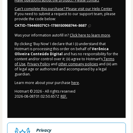
Have questions about the product? Please contact
Can't complete this purchase? Please visit our Help Center
If you need to submit a request to our support team, please
provide the code below:
CKTID-T94469371C1-1786150968744-8687
Was your information autofill in?
Click here to learn more
.
By clicking 'Buy Now' I declare that I (i) understand that
Hotmart is processing this order on behalf of
Verônica
Oliveira Conteúdo Digital
and has no responsibility for the
content and/or control over it; (ii) agree to Hotmart’s
Terms
of Use
,
Privacy Policy
and
other company policies
and (iii) am
of legal age or authorized and accompanied by a legal
guardian.
Learn more about your purchase
here
.
Hotmart ©
2026
- All rights reserved
2026-08-08T01:02:50.657Z
REF.
Privacy