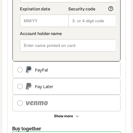
PayPal
Pay Later
Show more
Buy together