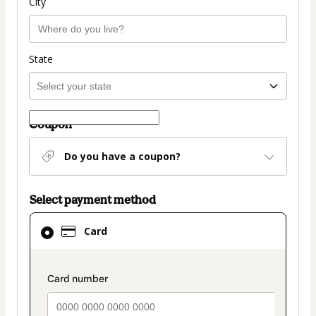
City
State
Coupon
Do you have a coupon?
Select payment method
Card
Card
selected
as
payment
payment_data.section_title_v2
method