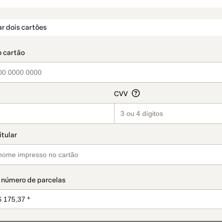
t_data.section_title_v2
r dois cartões
 número de parcelas