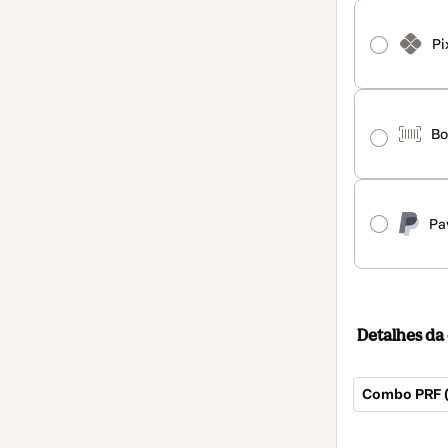
Pi
Bo
Pa
Detalhes d
Combo PRF (P
Total