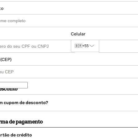
to
Celular
🇧🇷
+55
 (CEP)
esconto
m cupom de desconto?
orma de pagamento
rtão de crédito