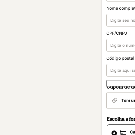
Nome comple
CPF/CNPJ
Código postal
Cupom de d
Tem u
Escolha a f
Cartão
Ca
de