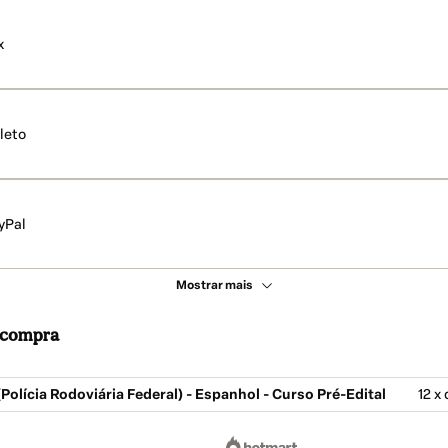
x
leto
yPal
Mostrar mais
a compra
olícia Rodoviária Federal) - Espanhol - Curso Pré-Edital
12 x