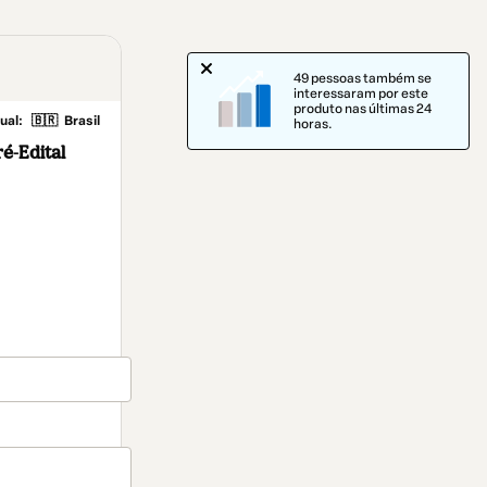
49 pessoas também se
interessaram por este
produto nas últimas 24
ual:
🇧🇷
Brasil
horas.
ré-Edital