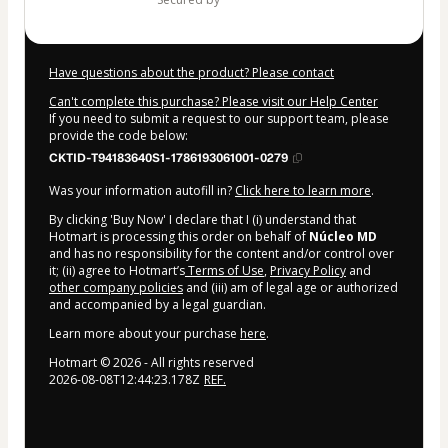
Have questions about the product? Please contact
Can't complete this purchase? Please visit our Help Center
If you need to submit a request to our support team, please
provide the code below:
CKTID-T94183640S1-1786193061001-0279
Was your information autofill in?
Click here to learn more
.
By clicking 'Buy Now' I declare that I (i) understand that
Hotmart is processing this order on behalf of
Núcleo MD
and has no responsibility for the content and/or control over
it; (ii) agree to Hotmart’s
Terms of Use
,
Privacy Policy
and
other company policies
and (iii) am of legal age or authorized
and accompanied by a legal guardian.
Learn more about your purchase
here
.
Hotmart ©
2026
- All rights reserved
2026-08-08T12:44:23.178Z
REF.