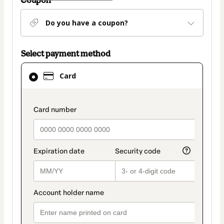
Coupon
Do you have a coupon?
Select payment method
Card
Card
selected
as
payment
payment_data.section_title_v2
method