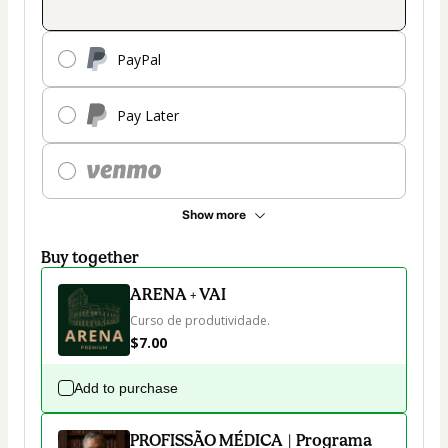
PayPal
Pay Later
Show more
Buy together
ARENA + VAI
Curso de produtividade.
$7.00
Add to purchase
PROFISSÃO MÉDICA | Programa