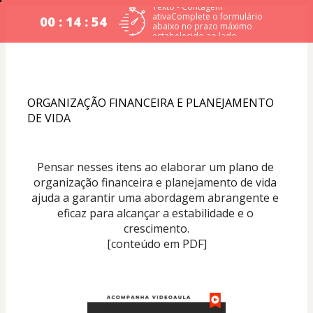
Texto - Contagem
ativaComplete o formulário
00 : 14 : 53
abaixo no prazo máximo
estabelecido ao lado.
ORGANIZAÇÃO FINANCEIRA E PLANEJAMENTO 
DE VIDA
Pensar nesses itens ao elaborar um plano de 
organização financeira e planejamento de vida 
ajuda a garantir uma abordagem abrangente e 
eficaz para alcançar a estabilidade e o 
crescimento.
[conteúdo em PDF]