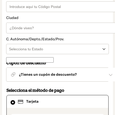
Ciudad
C. Autónoma/Depto./Estado/Prov.
Cupón de descuento
¿Tienes un cupón de descuento?
Selecciona el método de pago
El
Tarjeta
método
de
pago