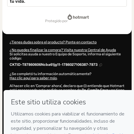
tu vida.
Total
de
protegido por
167,00 US$
¿Tienes dudas sobre el producto? Ponte en contacto
¿No puedes finalizar la compra? Visita nuestra Central de Ayuda
Si solicitas ayuda a nuestro Equipo de Soporte, informa el siguiente
código:
CKTID-T87860606Ncba61jg11-1786027106387-7873
¿Se completó tu información automáticamente?
Haz clic aquí para saber más
.
Al hacer clic en 'Comprar ahora', declaro que (i) entiendo que Hotmart
está procesando este pedido en nombre de
Dr. Camilo Cruz
y no tiene
responsabilidad por el contenido y/o control sobre él; (ii) acepto los
Términos de Uso de Hotmart
,
Políticas de Privacidad
y
otras políticas
de Hotmart
y (iii) soy mayor de edad o autorizado y acompañado por
un tutor legal.
Más información sobre tu compra
aquí
.
Hotmart ©
2026
- Todos los derechos reservados
2026-08-06T14:38:28.830Z
REF.