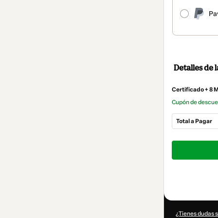
Pa
Detalles de
Certificado + 8 
Cupón de descu
Total a Pagar
Total
de
19,90 US$
¿Tienes dudas 