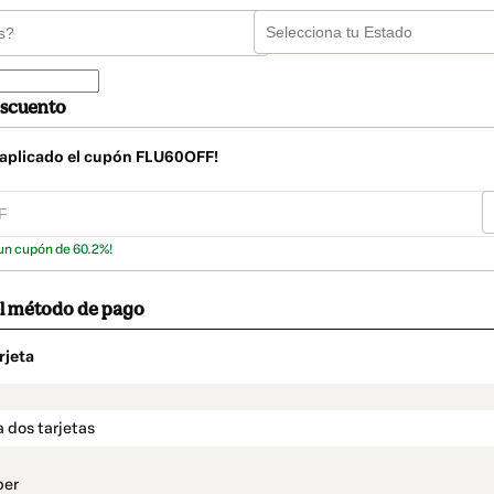
scuento
 aplicado el cupón
FLU60OFF
!
 un cupón de 60.2%!
el método de pago
rjeta
o
t_data.section_title_v2
 dos tarjetas