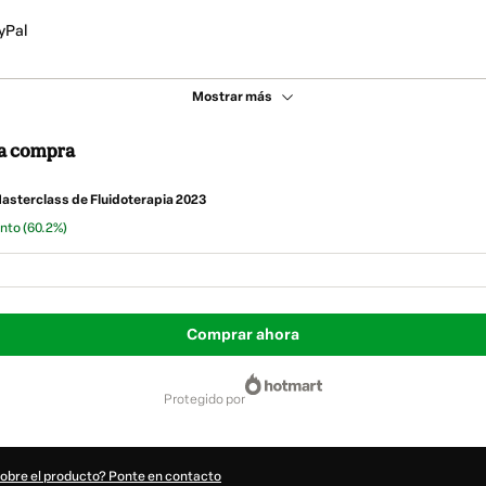
yPal
Mostrar más
 la compra
Masterclass de Fluidoterapia 2023
ento
(60.2%)
Comprar ahora
protegido por
sobre el producto? Ponte en contacto