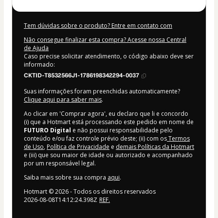
Tem dúvidas sobre o produto? Entre em contato com
Não consegue finalizar esta compra? Acesse nossa Central
de Ajuda
Caso precise solicitar atendimento, o código abaixo deve ser
informado:
CKTID-T8532566J1-1786198342294-0037
Suas informações foram preenchidas automaticamente?
Clique aqui para saber mais
.
Ao clicar em 'Comprar agora', eu declaro que li e concordo
(i) que a Hotmart está processando este pedido em nome de
FUTURO Digital
e não possui responsabilidade pelo
conteúdo e/ou faz controle prévio deste; (ii) com os
Termos
de Uso
,
Política de Privacidade
e
demais Políticas da Hotmart
e (iii) que sou maior de idade ou autorizado e acompanhado
por um responsável legal.
Saiba mais sobre sua compra
aqui
.
Hotmart ©
2026
- Todos os direitos reservados
2026-08-08T14:12:24.398Z
REF.