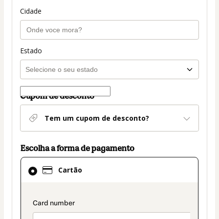
Cidade
Estado
Cupom de desconto
Tem um cupom de desconto?
Escolha a forma de pagamento
Cartão
Cartão
selecionado
como
método
payment_data.section_title_v2
de
pagamento