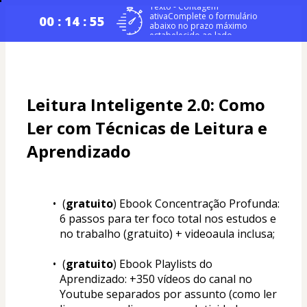
Texto - Contagem
ativaComplete o formulário
00 : 14 : 54
abaixo no prazo máximo
estabelecido ao lado.
Leitura Inteligente 2.0: Como 
Ler com Técnicas de Leitura e 
Aprendizado
 (
gratuito
) Ebook Concentração Profunda: 
6 passos para ter foco total nos estudos e 
no trabalho (gratuito) + videoaula inclusa;
 (
gratuito
) Ebook Playlists do 
Aprendizado: +350 vídeos do canal no 
Youtube separados por assunto (como ler 