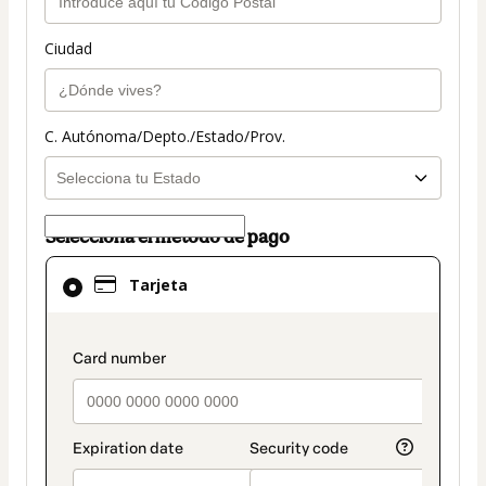
Ciudad
C. Autónoma/Depto./Estado/Prov.
Selecciona el método de pago
El
Tarjeta
método
de
pago
payment_data.section_title_v2
seleccionado
es
Tarjeta