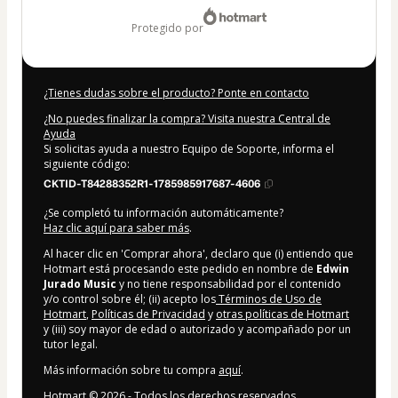
protegido por
¿Tienes dudas sobre el producto? Ponte en contacto
¿No puedes finalizar la compra? Visita nuestra Central de
Ayuda
Si solicitas ayuda a nuestro Equipo de Soporte, informa el
siguiente código:
CKTID-T84288352R1-1785985917687-4606
¿Se completó tu información automáticamente?
Haz clic aquí para saber más
.
Al hacer clic en 'Comprar ahora', declaro que (i) entiendo que
Hotmart está procesando este pedido en nombre de
Edwin
Jurado Music
y no tiene responsabilidad por el contenido
y/o control sobre él; (ii) acepto los
Términos de Uso de
Hotmart
,
Políticas de Privacidad
y
otras políticas de Hotmart
y (iii) soy mayor de edad o autorizado y acompañado por un
tutor legal.
Más información sobre tu compra
aquí
.
Hotmart ©
2026
- Todos los derechos reservados