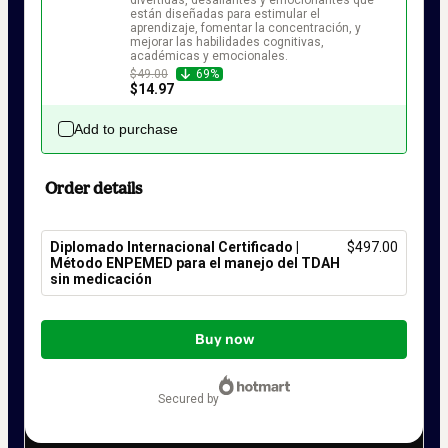
divertidas, desafiantes y emocionantes que 
están diseñadas para estimular el 
aprendizaje, fomentar la concentración, y 
mejorar las habilidades cognitivas, 
académicas y emocionales.
$49.00
69%
$14.97
Add to purchase
Order details
Diplomado Internacional Certificado |
$497.00
Método ENPEMED para el manejo del TDAH
sin medicación
Total
of
Buy now
$497.00
secured by