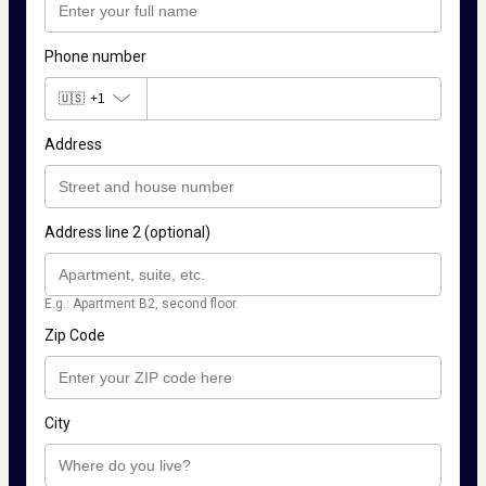
Phone number
🇺🇸
+1
Address
Address line 2 (optional)
E.g.: Apartment B2, second floor.
Zip Code
City