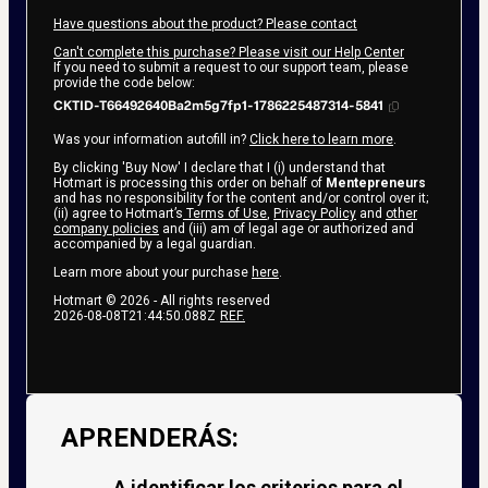
Have questions about the product? Please contact
Can't complete this purchase? Please visit our Help Center
If you need to submit a request to our support team, please
provide the code below:
CKTID-T66492640Ba2m5g7fp1-1786225487314-5841
Was your information autofill in?
Click here to learn more
.
By clicking 'Buy Now' I declare that I (i) understand that
Hotmart is processing this order on behalf of
Mentepreneurs
and has no responsibility for the content and/or control over it;
(ii) agree to Hotmart’s
Terms of Use
,
Privacy Policy
and
other
company policies
and (iii) am of legal age or authorized and
accompanied by a legal guardian.
Learn more about your purchase
here
.
Hotmart ©
2026
- All rights reserved
2026-08-08T21:44:50.088Z
REF.
APRENDERÁS:
A identificar los criterios para el