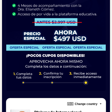
🇺🇸
Change country