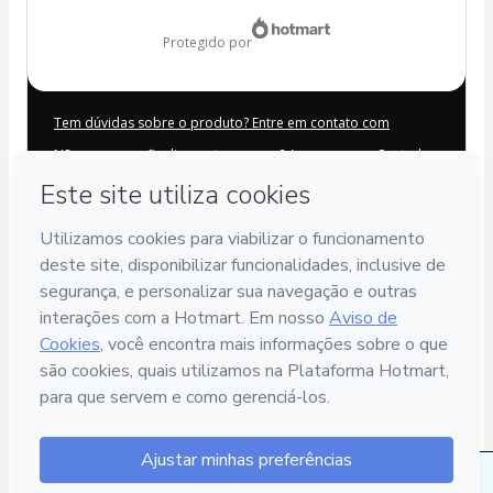
US$ 19,00
protegido por
Tem dúvidas sobre o produto? Entre em contato com
Não consegue finalizar esta compra? Acesse nossa Central
de Ajuda
Caso precise solicitar atendimento, o código abaixo deve ser
informado:
CKTID-T65149306Bx74f3thg1-1786103658333-8260
Suas informações foram preenchidas automaticamente?
Clique aqui para saber mais
.
Ao clicar em 'Comprar agora', eu declaro que li e concordo
(i) que a Hotmart está processando este pedido em nome de
Abra a Jaula
e não possui responsabilidade pelo conteúdo
e/ou faz controle prévio deste; (ii) com os
Termos de Uso
,
Política de Privacidade
e
demais Políticas da Hotmart
e (iii)
que sou maior de idade ou autorizado e acompanhado por
um responsável legal.
Saiba mais sobre sua compra
aqui
.