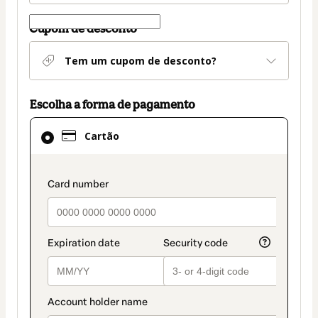
Cupom de desconto
Tem um cupom de desconto?
Escolha a forma de pagamento
Cartão
Cartão
selecionado
como
método
payment_data.section_title_v2
de
pagamento