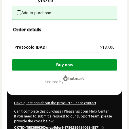
$187.00
Add to purchase
Order details
Protocolo IDADI
$187.00
Total
Buy now
of
$187.00
secured by
Have questions about the product? Please contact
Can't complete this purchase? Please visit our Help Center
If you need to submit a request to our support team, please
provide the code below:
CKTID-T58359630Xqrzb9dor1-1786289484068-8871