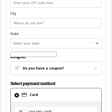
City
State
Coupon
Do you have a coupon?
Select payment method
Card
Card
selected
as
payment
Use two cards